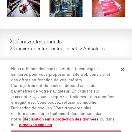
Découvrir les produits
Trouver un interlocuteur local
Actualités
Nous utilisons des cookies et des technologies
similaires pour vous proposer un site web convivial et
des offres en fonction de vos intérêts.
Protection des données
L’enregistrement de cookies dépend aussi des
paramètres de votre navigateur. En cliquant sur
Directive cookies
« accepter », vous acceptez le traitement des données
Mentions légales
enregistrées. Vous pouvez refuser ou modifier
l’utilisation de cookies. Vous trouverez plus
Avis de non-responsabilité
d’informations sur le traitement des données dans
Newsletter
notre
déclaration sur la protection des données
ou dans
les
directives cookies
.
Pièces de rechange