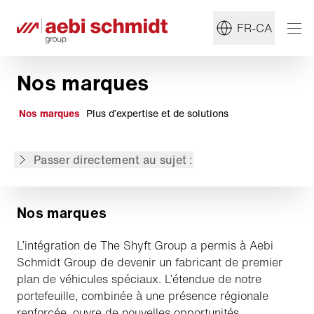
Magnum
MB
FR-CA
Meyer
Monroe
Nos marques
Schmidt
Spartan
Strobes-r-us
Nos marques
Plus d’expertise et de solutions
Swenson
Towmaster
Passer directement au sujet :
Utilimaster
Nos marques
L’intégration de The Shyft Group a permis à Aebi
Schmidt Group de devenir un fabricant de premier
plan de véhicules spéciaux. L’étendue de notre
portefeuille, combinée à une présence régionale
renforcée, ouvre de nouvelles opportunités