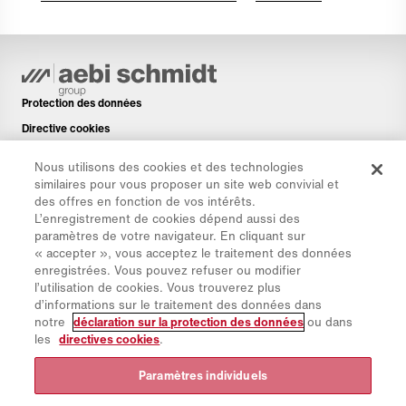
Protection des données
Directive cookies
Mentions légales
Nous utilisons des cookies et des technologies
Avis de non-responsabilité
similaires pour vous proposer un site web convivial et
des offres en fonction de vos intérêts.
Newsletter
L’enregistrement de cookies dépend aussi des
Pièces de rechange
paramètres de votre navigateur. En cliquant sur
« accepter », vous acceptez le traitement des données
Espace de téléchargement
enregistrées. Vous pouvez refuser ou modifier
Calculateur de CO₂
l’utilisation de cookies. Vous trouverez plus
d’informations sur le traitement des données dans
Calculateur de TCO
notre
déclaration sur la protection des données
ou dans
Sites & Revendeurs
les
directives cookies
.
Aperçu des groupes de produits
Paramètres individuels
Connexion à IntelliOPS