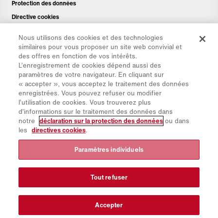
Protection des données
Directive cookies
Mentions légales
Nous utilisons des cookies et des technologies
Avis de non-responsabilité
similaires pour vous proposer un site web convivial et
des offres en fonction de vos intérêts.
Newsletter
L’enregistrement de cookies dépend aussi des
Pièces de rechange
paramètres de votre navigateur. En cliquant sur
« accepter », vous acceptez le traitement des données
Espace de téléchargement
enregistrées. Vous pouvez refuser ou modifier
Calculateur de CO₂
l’utilisation de cookies. Vous trouverez plus
d’informations sur le traitement des données dans
Calculateur de TCO
notre
déclaration sur la protection des données
ou dans
Sites & Revendeurs
les
directives cookies
.
Aperçu des groupes de produits
Paramètres individuels
Connexion à IntelliOPS
CollabHub Login
Tout refuser
© 2026 Aebi Schmidt Group
Accepter