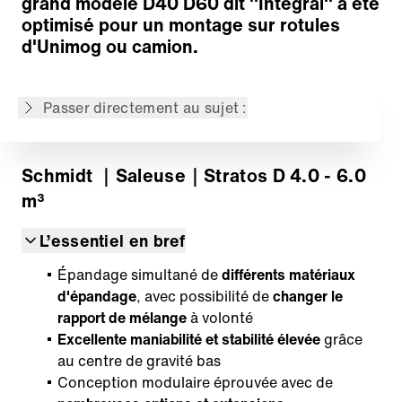
grand modèle D40 D60 dit ''Intégral'' a été
Système de distribution
optimisé pour un montage sur rotules
Système d'entraînement
d'Unimog ou camion.
Systèmes de commandes et de contrôles
Plateforme télématique IntelliOPS
Passer directement au sujet :
Retour à l'aperçu
Schmidt
｜Saleuse
｜Stratos D 4.0 - 6.0
m³
L’essentiel en bref
Épandage simultané de
différents matériaux
d'épandage
, avec possibilité de
changer le
rapport de mélange
à volonté
Excellente maniabilité et stabilité élevée
grâce
au centre de gravité bas
Conception modulaire éprouvée avec de