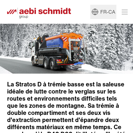
FR-CA
La Stratos D à trémie basse est la saleuse
idéale de lutte contre le verglas sur les
routes et environnements difficiles tels
que les zones de montagne. Sa trémie à
Construction
double compartiment et ses deux vis
Montage et dépose
d'extraction permettent d'épandre deux
Système d'extraction
différents matériaux en même temps. Ce
Equipement d’humidification pour bouillie de sel