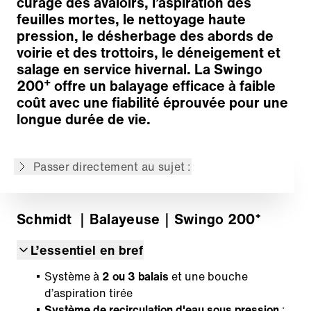
curage des avaloirs, l’aspiration des
feuilles mortes, le nettoyage haute
Techniques de balayage
pression, le désherbage des abords de
Aspiration et circuit d'eau
voirie et des trottoirs, le déneigement et
Cuve à déchets
salage en service hivernal. La Swingo
Ergonomie et confort
+
200
offre un balayage efficace à faible
Transmission performante
coût avec une fiabilité éprouvée pour une
Véhicule de technologie moderne
longue durée de vie.
Large gamme d'options
Plateforme télématique IntelliOPS
Passer directement au sujet :
Retour à l'aperçu
Schmidt
｜Balayeuse
｜Swingo 200⁺
L’essentiel en bref
Système à
2 ou 3 balais
et une bouche
d’aspiration tirée
Système de recirculation d'eau sous pression
: