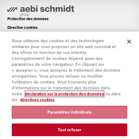
Protection des données
Directive cookies
Mentions légales
Nous utilisons des cookies et des technologies
Avis de non-responsabilité
similaires pour vous proposer un site web convivial et
des offres en fonction de vos intérêts.
Newsletter
L’enregistrement de cookies dépend aussi des
Pièces de rechange
paramètres de votre navigateur. En cliquant sur
« accepter », vous acceptez le traitement des données
Espace de téléchargement
enregistrées. Vous pouvez refuser ou modifier
Calculateur de CO₂
l’utilisation de cookies. Vous trouverez plus
d’informations sur le traitement des données dans
Calculateur de TCO
notre
déclaration sur la protection des données
ou dans
Sites & Revendeurs
les
directives cookies
.
Aperçu des groupes de produits
Paramètres individuels
Connexion à IntelliOPS
CollabHub Login
Tout refuser