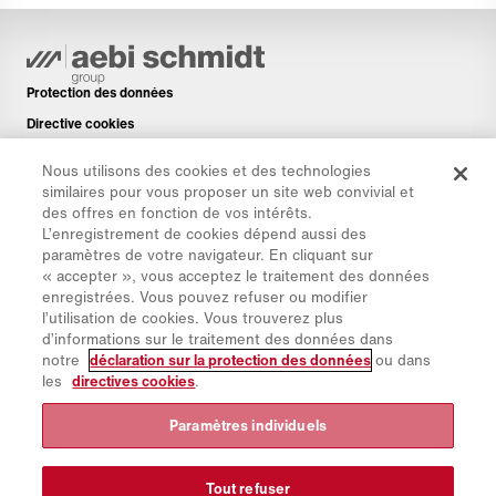
Protection des données
Directive cookies
Mentions légales
Nous utilisons des cookies et des technologies
Avis de non-responsabilité
similaires pour vous proposer un site web convivial et
des offres en fonction de vos intérêts.
Newsletter
L’enregistrement de cookies dépend aussi des
Pièces de rechange
paramètres de votre navigateur. En cliquant sur
« accepter », vous acceptez le traitement des données
Espace de téléchargement
enregistrées. Vous pouvez refuser ou modifier
Calculateur de CO₂
l’utilisation de cookies. Vous trouverez plus
d’informations sur le traitement des données dans
Calculateur de TCO
notre
déclaration sur la protection des données
ou dans
Sites & Revendeurs
les
directives cookies
.
Aperçu des groupes de produits
Paramètres individuels
Connexion à IntelliOPS
CollabHub Login
Tout refuser