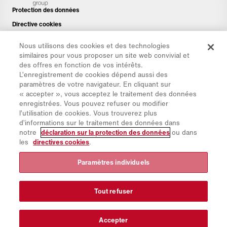
Protection des données
Directive cookies
Mentions légales
Nous utilisons des cookies et des technologies
Avis de non-responsabilité
similaires pour vous proposer un site web convivial et
des offres en fonction de vos intérêts.
Newsletter
L’enregistrement de cookies dépend aussi des
Pièces de rechange
paramètres de votre navigateur. En cliquant sur
« accepter », vous acceptez le traitement des données
Espace de téléchargement
enregistrées. Vous pouvez refuser ou modifier
Calculateur de CO₂
l’utilisation de cookies. Vous trouverez plus
d’informations sur le traitement des données dans
Calculateur de TCO
notre
déclaration sur la protection des données
ou dans
Sites & Revendeurs
les
directives cookies
.
Aperçu des groupes de produits
Paramètres individuels
Connexion à IntelliOPS
CollabHub Login
Tout refuser
© 2026 Aebi Schmidt Group
Accepter