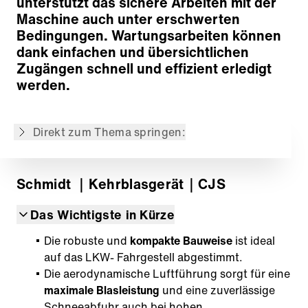
unterstützt das sichere Arbeiten mit der
Schneepflug
Maschine auch unter erschwerten
Besenkehrwalze
Bedingungen. Wartungsarbeiten können
Gebläseeinheit
dank einfachen und übersichtlichen
Trägerfahrzeuge
Zugängen schnell und effizient erledigt
Antrieb
werden.
Bewegungssteuerung
Smart Service Concept
Direkt zum Thema springen:
Zurück zur Übersicht
Schmidt
｜Kehrblasgerät
｜CJS
Das Wichtigste in Kürze
Die robuste und
kompakte Bauweise
ist ideal
auf das LKW- Fahrgestell abgestimmt.
Die aerodynamische Luftführung sorgt für eine
maximale Blasleistung
und eine zuverlässige
Schneeabfuhr auch bei hohen