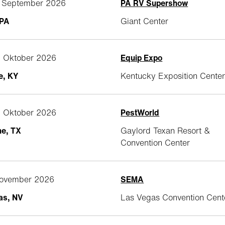
0. September 2026
PA RV Supershow
 PA
Giant Center
3. Oktober 2026
Equip Expo
le, KY
Kentucky Exposition Cente
3. Oktober 2026
PestWorld
ne, TX
Gaylord Texan Resort &
Convention Center
 November 2026
SEMA
as, NV
Las Vegas Convention Cent