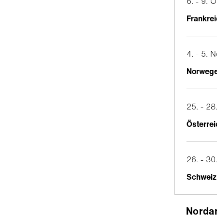
6. - 9. 
Frankre
4. - 5.
Norweg
25. - 2
Österrei
26. - 3
Schweiz
Norda