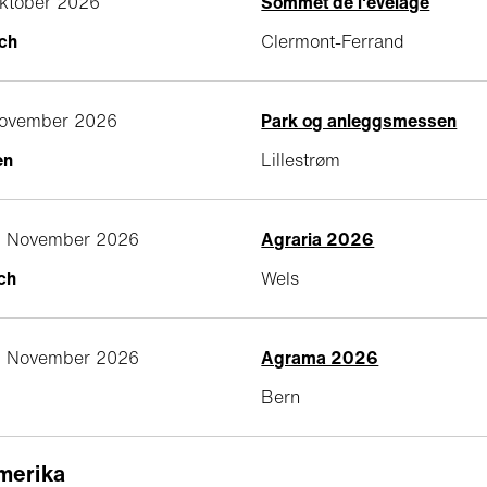
Oktober 2026
Sommet de l'évelage
ich
Clermont-Ferrand
 November 2026
Park og anleggsmessen
en
Lillestrøm
8. November 2026
Agraria 2026
ch
Wels
0. November 2026
Agrama 2026
Bern
merika