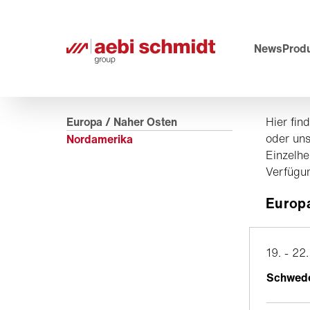
News
Prod
Europa / Naher Osten
Hier fin
oder uns
Nordamerika
Einzelhe
Verfügun
Europa
19. - 22
Schwed