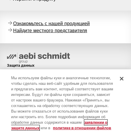
Ознакомьтесь с нашей продукцией
Найдите местного представителя
Защита данных
Политика в отношении файлов cookie
Мы используем файлы куки и аналогичные технологии,
Правовая информация
чтобы сделать наш веб-сайт удобным для пользователя
и предлагать вам контент, который соответствует вашим
Ограничение ответственности
интересам. Будут ли файлы куки сохраняться, зависит
Рассылка новостей
от настроек вашего браузера. Нажимая «Принять», вы
соглашаетесь на обработку соответствующих данных.
Запасные части
Вы можете отказаться от использования файлов куки
Загрузки
или настроить его. Более подробная информация об
обработке данных содержится в нашем
заявлении о
Калькулятор CO₂
защите данных
или в
политике в отношении файлов
Калькулятор TCO