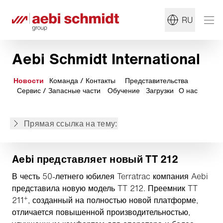
RU
Aebi представляет новый TT 212
Как аэропорт, расположенный к северу от
Aebi Schmidt International
Полярного круга, готовится к зиме?
Машины для решения разнообразных задач в
Новости
Команда / Контакты
Представительства
Чили
Сервис / Запасные части
Обучение
Загрузки
О нас
Комплекты для технического обслуживания
Профессионал зимнего содержания дорог
Прямая ссылка на тему:
Schmidt Flexigo 150
Aebi представляет новый TT 212
В честь 50-летнего юбилея Terratrac компания Aebi
представила новую модель TT 212. Преемник TT
+
211
, созданный на полностью новой платформе,
отличается повышенной производительностью,