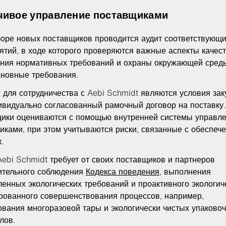
чивое управление поставщиками
оре новых поставщиков проводится аудит соответствующ
ятий, в ходе которого проверяются важные аспекты качест
ния нормативных требований и охраны окружающей среды
сновные требования.
 для сотрудничества с Aebi Schmidt являются условия зак
ивидуально согласованный рамочный договор на поставку.
ики оцениваются с помощью внутренней системы управл
иками, при этом учитываются риски, связанные с обеспеч
.
Aebi Schmidt требует от своих поставщиков и партнеров
ительного соблюдения
Кодекса поведения
, выполнения
ленных экологических требований и проактивного экологич
рованного совершенствования процессов, например,
ования многоразовой тары и экологически чистых упаково
лов.