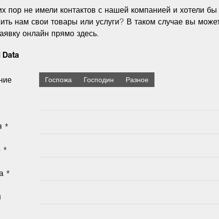
их пор не имели контактов с нашей компанией и хотели бы
ить нам свои товары или услуги? В таком случае вы може
заявку онлайн прямо здесь.
 Data
ние
Госпожа
Господин
Разное
 *
e *
а *
н