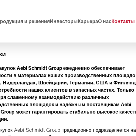
родукция и решения
Инвесторы
Карьера
О нас
Контакты
ки
акупок Aebi Schmidt Group ежедневно обеспечивает
ности в материалах наших производственных площадо
, Нидерландах, Швейцарии, Германии, США и Финлянд
отребности наших клиентов в запасных частях. Только
аря слаженному взаимодействию различных
одственных площадок и надёжным поставщикам Aebi
 Group может гарантировать стабильно высокое качест
ции.
акупок Aebi Schmidt Group традиционно подразделяется на