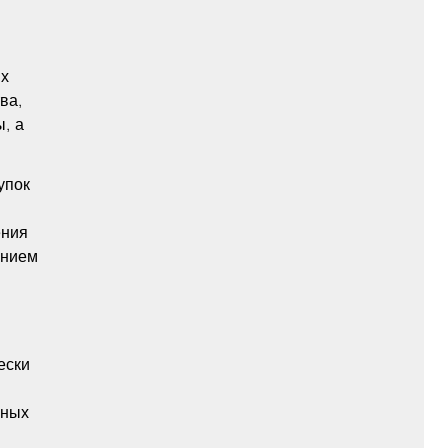
их
ва,
, а
упок
ения
ением
ески
чных