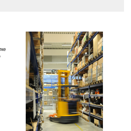
тке
е