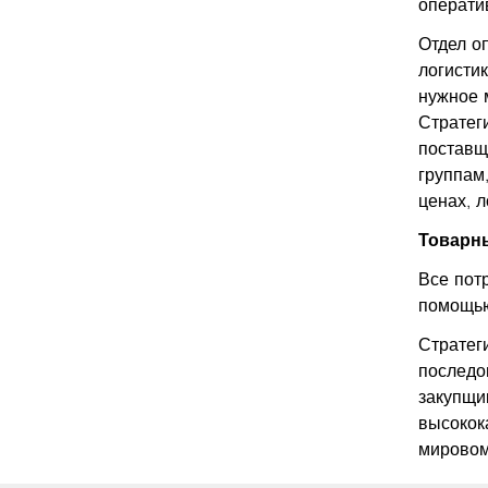
операти
Отдел о
логисти
нужное 
Стратег
поставщ
группам
ценах, 
Товарн
Все пот
помощью
Стратег
последо
закупщи
высокок
мировом