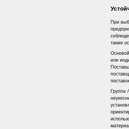
Устой
При выб
предпри
соблюде
также о
Основой
или инд
Поставщ
поставщ
поставок
Группа 
неукосн
установ
ориенти
использ
материа