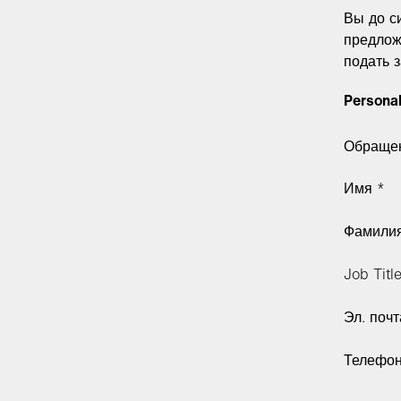
Вы до с
предлож
подать 
Personal
Обраще
Имя *
Фамилия
Job Titl
Эл. почт
Телефо