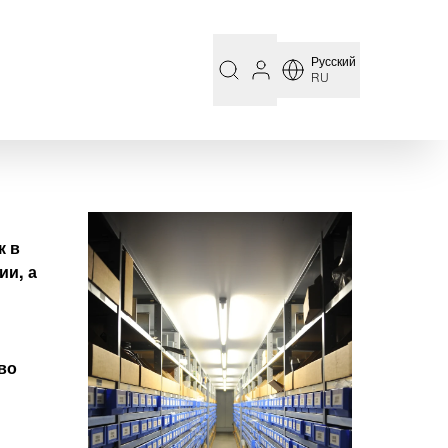
Русский
RU
к в
ии, а
во