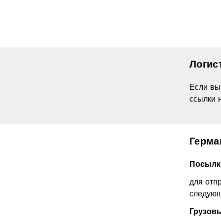
Логис
Если вы
ссылки 
Герма
Посылк
для отп
следую
Грузов