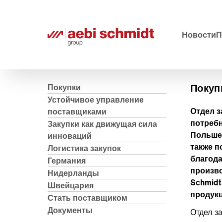
Новости
П
Покуп
Покупки
Устойчивое управление
Отдел з
поставщиками
потреб
Закупки как движущая сила
Польше
инноваций
также п
Логистика закупок
благод
Германия
произв
Нидерланды
Schmidt
Швейцария
продук
Стать поставщиком
Документы
Отдел з