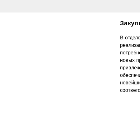
Закуп
В отдел
реализа
потребн
новых п
привлеч
обеспеч
новейши
соответ