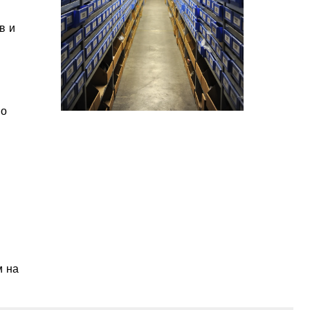
в и
 о
м на