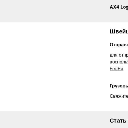
AX4 Log
Швейц
Отправ
для отп
восполь
FedEx
Грузов
Свяжите
Стать