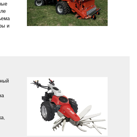
ные
сле
ъема
ры и
сный
на
а,