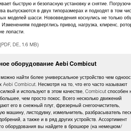
ивает быструю и безопасную установку и снятие. Погрузоч
тва выпускаются в двух типоразмерах и подходят в том чи
рых моделей шасси. Нововведения коснулись не только об
. Изменениям подверглись привод, нагрузка, клиренс, рото
е лопасти.
 (PDF, DE, 1.6 MB)
ное оборудование Aebi Combicut
 можно найти более универсальное устройство чем одноо
к Aebi Combicut. Несмотря на то, что его часто называют
осилкой и используют в этом качестве, Combicut способен 
 большее, чем просто покос. Всего несколько движений
ают его в снежный плуг, фрезерный снегоочиститель,
ую машину, листодувку, измельчитель, разбрасыватель песк
добрений, а также и в ряд других устройств. Ассортимент
го оборудования вы найдете в брошюре (на немецком/