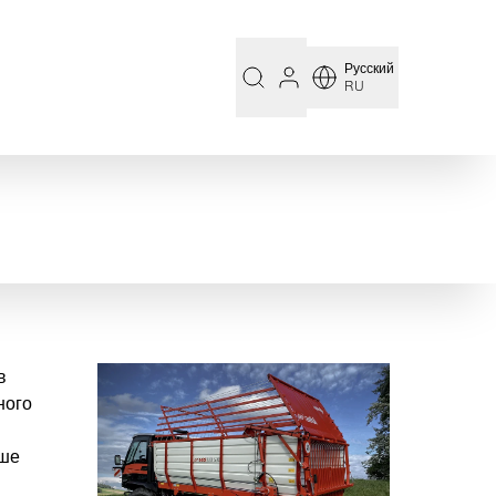
Русский
RU
в
ного
ьше