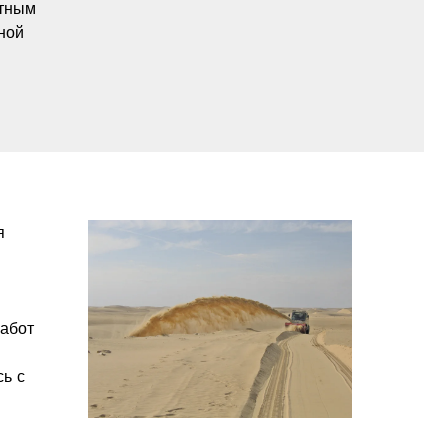
ртным
ной
я
абот
сь с