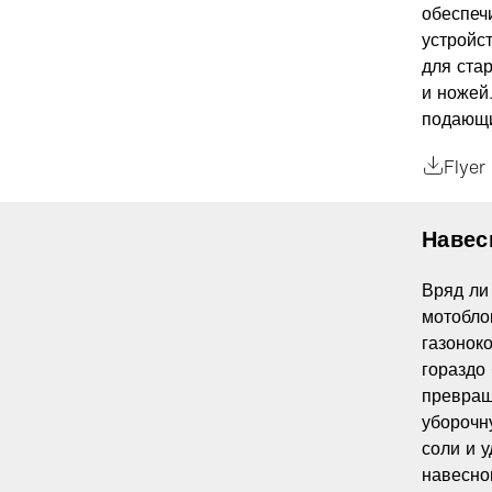
обеспеч
устройс
для ста
и ножей
подающи
Flyer
Навес
Вряд ли
мотобло
газонок
гораздо
превращ
уборочн
соли и у
навесно