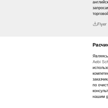
английс
запроса
торгово
Flyer
Расчи
Являясь
Aebi Sc
использ
компете
заказчи
по очис
консуль
нашим