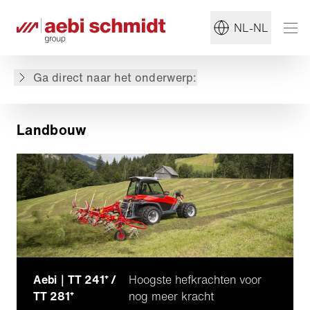
NL-NL
Landbouw
Aanbevolen machines
Ga direct naar het onderwerp:
Uitgelichte blogberichten
Landbouw
Aebi｜TT 241⁺ /
Hoogste hefkrachten voor
TT 281⁺
nog meer kracht