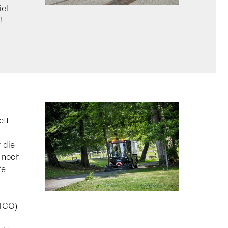
iel
!
ett
 die
r noch
fe
(TCO)