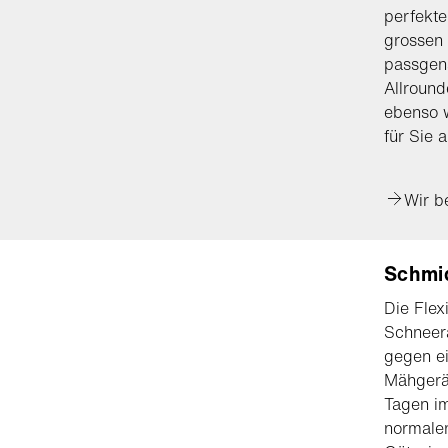
perfekt
grossen 
passgen
Allround
ebenso wi
für Sie a
Wir b
Schmid
Die Flex
Schneerä
gegen e
Mähgerät
Tagen im
normale