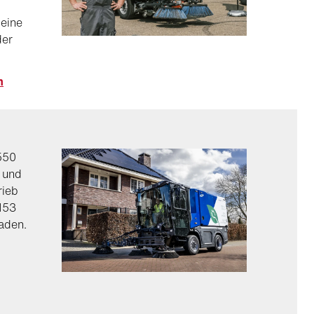
 eine
der
m
 550
 und
rieb
 153
aden.