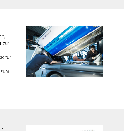
en,
t zur
k für
d zum
ie