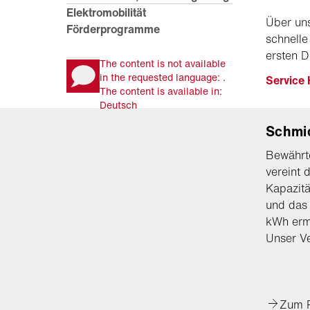
Elektromobilität
Über uns
Förderprogramme
schnelle
ersten D
The content is not available
in the requested language: .
Service 
The content is available in:
Deutsch
Schmi
Bewährte
vereint 
Kapazitä
und das 
kWh ermö
Unser Ve
Zum 