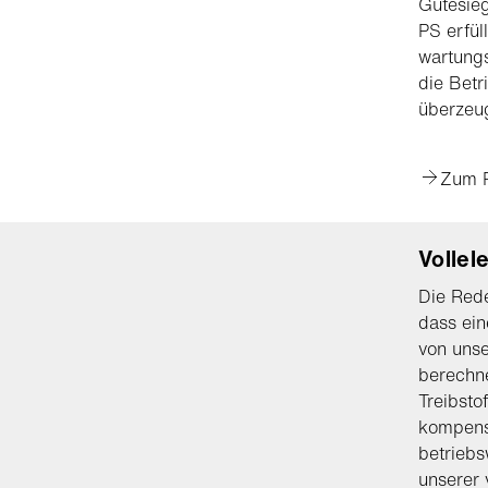
Gütesieg
PS erfül
wartungs
die Betr
überzeug
Zum 
Vollel
Die Red
dass ein
von unse
berechn
Treibsto
kompens
betriebs
unserer 