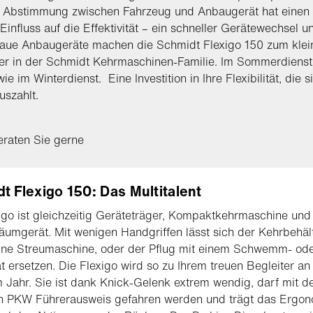
e Abstimmung zwischen Fahrzeug und Anbaugerät hat einen
Einfluss auf die Effektivität – ein schneller Gerätewechsel u
aue Anbaugeräte machen die Schmidt Flexigo 150 zum klei
er in der Schmidt Kehrmaschinen-Familie. Im Sommerdienst
e im Winterdienst. Eine Investition in Ihre Flexibilität, die s
uszahlt.
eraten Sie gerne
t Flexigo 150: Das Multitalent
igo ist gleichzeitig Geräteträger, Kompaktkehrmaschine und
umgerät. Mit wenigen Handgriffen lässt sich der Kehrbehäl
ine Streumaschine, oder der Pflug mit einem Schwemm- od
 ersetzen. Die Flexigo wird so zu Ihrem treuen Begleiter a
 Jahr. Sie ist dank Knick-Gelenk extrem wendig, darf mit 
n PKW Führerausweis gefahren werden und trägt das Ergon