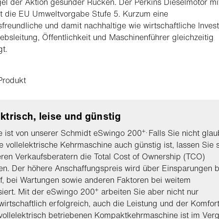
el der Aktion gesunder Rücken. Der Perkins Dieselmotor mi
lt die EU Umweltvorgabe Stufe 5. Kurzum eine
freundliche und damit nachhaltige wie wirtschaftliche Investi
iebsleitung, Öffentlichkeit und Maschinenführer gleichzeitig
t.
Produkt
ektrisch, leise und günstig
+.
e ist von unserer Schmidt eSwingo 200
Falls Sie nicht gla
e vollelektrische Kehrmaschine auch günstig ist, lassen Sie 
ren Verkaufsberatern die Total Cost of Ownership (TCO)
en. Der höhere Anschaffungspreis wird über Einsparungen 
ff, bei Wartungen sowie anderen Faktoren bei weitem
+
iert. Mit der eSwingo 200
arbeiten Sie aber nicht nur
wirtschaftlich erfolgreich, auch die Leistung und der Komfor
vollelektrisch betriebenen Kompaktkehrmaschine ist im Verg