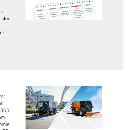
nd
nsten
ich
ter
er
n 365
dem
omie-