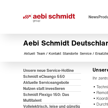
News
Produ
Aebi Schmidt Deutschla
Aktuell
Team / Kontakt
Standorte
Service / Ersatzte
Unsere
Unsere neue Service-Hotline
Schmidt eCleango 550
Ihr zent
Aktuelle Serviceangebote
Techni
Nutzen statt investieren
Remote
Schmidt Flexigo 150: Das
Koordi
Multitalent
Durchf
Vollelektrisch, leise und günstig