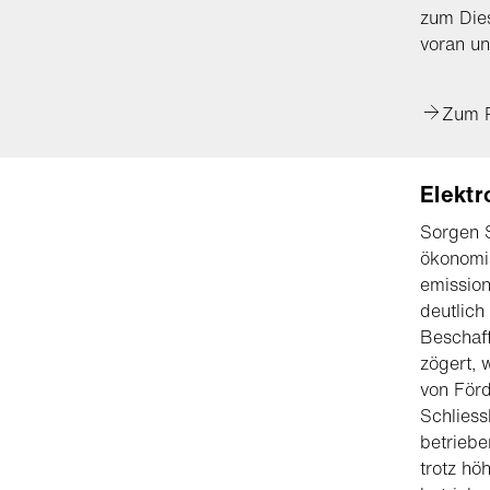
zum Dies
voran u
Zum 
Elektr
Sorgen S
ökonomis
emission
deutlich
Beschaff
zögert, 
von Förd
Schliess
betriebe
trotz hö