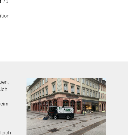
t 75
tion,
uben,
sich
beim
t
leich