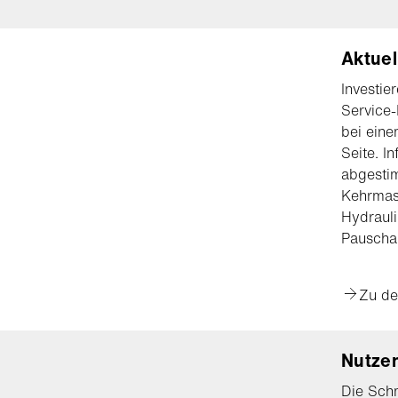
Aktuel
Investie
Service-
bei eine
Seite. I
abgestim
Kehrmasc
Hydrauli
Pauschal
Zu de
Nutzen
Die Schm