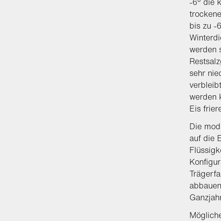
-6° die 
trockene
bis zu -
Winterdi
werden s
Restsalz
sehr nie
verbleib
werden k
Eis frie
Die modu
auf die 
Flüssigk
Konfigur
Trägerfa
abbauen 
Ganzjahr
Mögliche