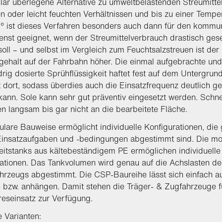
klar überlegene Alternative zu umweltbelastenden Streumittel
n oder leicht feuchten Verhältnissen und bis zu einer Tempe
6° ist dieses Verfahren besonders auch dann für den kommu
enst geeignet, wenn der Streumittelverbrauch drastisch ges
oll – und selbst im Vergleich zum Feuchtsalzstreuen ist der
gehalt auf der Fahrbahn höher. Die einmal aufgebrachte un
drig dosierte Sprühflüssigkeit haftet fest auf dem Untergrun
t dort, sodass überdies auch die Einsatzfrequenz deutlich g
ann. Sole kann sehr gut präventiv eingesetzt werden. Schn
ren langsam bis gar nicht an die bearbeitete Fläche.
lare Bauweise ermöglicht individuelle Konfigurationen, die
Einsatzaufgaben und -bedingungen abgestimmt sind. Die mo
eitstanks aus kältebeständigem PE ermöglichen individuelle
ationen. Das Tankvolumen wird genau auf die Achslasten de
hrzeugs abgestimmt. Die CSP-Baureihe lässt sich einfach a
bzw. anhängen. Damit stehen die Träger- & Zugfahrzeuge f
eseinsatz zur Verfügung.
 Varianten: