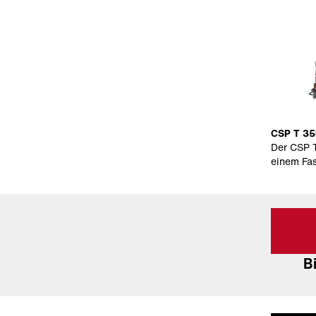
CSP T 35
Der CSP T
einem Fa
B