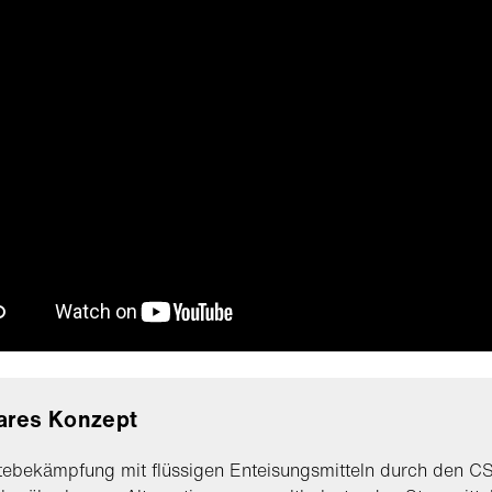
ares Konzept
tebekämpfung mit flüssigen Enteisungsmitteln durch den CSP