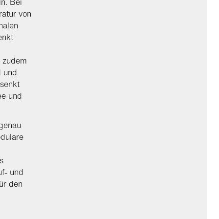
n. Bei
ratur von
nalen
enkt
d zudem
d und
esenkt
ee und
 genau
dulare
s
uf- und
ür den