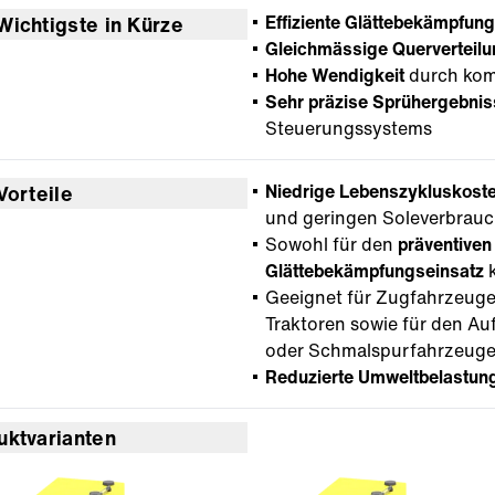
Effiziente Glättebekämpfung
Wichtigste in Kürze
Gleichmässige Querverteilu
Hohe Wendigkeit
durch kom
Sehr präzise Sprühergebni
Steuerungssystems
Niedrige Lebenszykluskost
Vorteile
und geringen Soleverbrauc
Sowohl für den
präventiven
Glättebekämpfungseinsatz
Geeignet für Zugfahrzeug
Traktoren sowie für den Auf
oder Schmalspurfahrzeuge
Reduzierte Umweltbelastun
uktvarianten