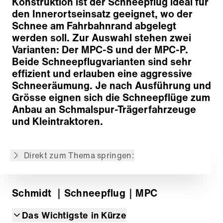
Konstruktion ist der Schneepflug ideal für
den Innerortseinsatz geeignet, wo der
Schnee am Fahrbahnrand abgelegt
Pflugschar
werden soll. Zur Auswahl stehen zwei
Überfahrsystem
Varianten: Der MPC-S und der MPC-P.
Schürfleisten
Beide Schneepflugvarianten sind sehr
Hubeinrichtung
effizient und erlauben eine aggressive
Hydraulische Seitenumstellung
Schneeräumung. Je nach Ausführung und
Betriebsunterstützung
Grösse eignen sich die Schneepflüge zum
Seitenabweiser
Anbau an Schmalspur-Trägerfahrzeuge
Schneestaubschutz
und Kleintraktoren.
Anbau
Optionen
Direkt zum Thema springen:
Zurück zur Übersicht
Schmidt
｜Schneepflug
｜MPC
Das Wichtigste in Kürze