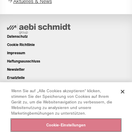
Aktuelles & News
Datenschutz
Cookie Richtlinie
Impressum
Haftungsausschluss
Newsletter
Ersatzteile
Downloadbereich
Wenn Sie auf „Alle Cookies akzeptieren“ klicken,
CO₂-Rechner
stimmen Sie der Speicherung von Cookies auf Ihrem
Gerät zu, um die Websitenavigation zu verbessern, die
TCO-Rechner
Websitenutzung zu analysieren und unsere
Händler & Standorte
Marketingbemühungen zu unterstützen.
Produktgruppenübersicht
Cookie-Einstellungen
IntelliOPS Login