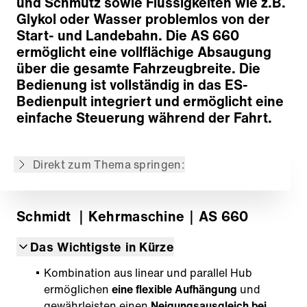
und Schmutz sowie Flüssigkeiten wie z.B.
Glykol oder Wasser problemlos von der
Start- und Landebahn. Die AS 660
ermöglicht eine vollflächige Absaugung
über die gesamte Fahrzeugbreite. Die
Bedienung ist vollständig in das ES-
Bedienpult integriert und ermöglicht eine
Reinigungskonzept
einfache Steuerung während der Fahrt.
Saugsystem
Bedienung
Direkt zum Thema springen:
Zurück zur Übersicht
Schmidt
｜Kehrmaschine
｜AS 660
Das Wichtigste in Kürze
Kombination aus linear und parallel Hub
ermöglichen
eine flexible Aufhängung
und
gewährleisten einen
Neigungsausgleich bei