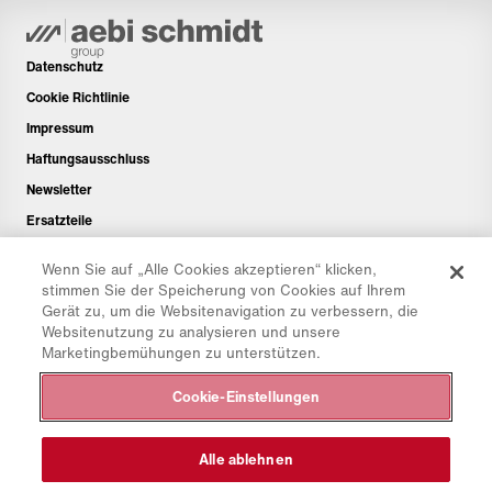
Datenschutz
Cookie Richtlinie
Impressum
Haftungsausschluss
Newsletter
Ersatzteile
Downloadbereich
Wenn Sie auf „Alle Cookies akzeptieren“ klicken,
CO₂-Rechner
stimmen Sie der Speicherung von Cookies auf Ihrem
Gerät zu, um die Websitenavigation zu verbessern, die
TCO-Rechner
Websitenutzung zu analysieren und unsere
Händler & Standorte
Marketingbemühungen zu unterstützen.
Produktgruppenübersicht
Cookie-Einstellungen
IntelliOPS Login
CollabHub Login
Alle ablehnen