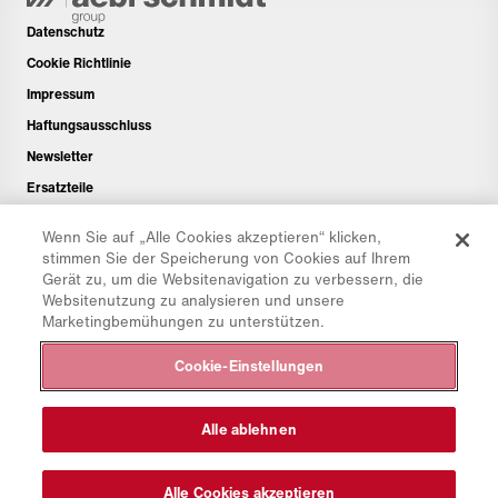
Datenschutz
Cookie Richtlinie
Impressum
Haftungsausschluss
Newsletter
Ersatzteile
Downloadbereich
Wenn Sie auf „Alle Cookies akzeptieren“ klicken,
CO₂-Rechner
stimmen Sie der Speicherung von Cookies auf Ihrem
Gerät zu, um die Websitenavigation zu verbessern, die
TCO-Rechner
Websitenutzung zu analysieren und unsere
Händler & Standorte
Marketingbemühungen zu unterstützen.
Produktgruppenübersicht
Cookie-Einstellungen
IntelliOPS Login
CollabHub Login
Alle ablehnen
© 2026 Aebi Schmidt Group
Alle Cookies akzeptieren