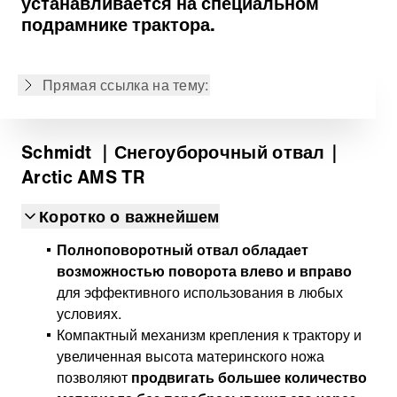
устанавливается на специальном
Система крепления
подрамнике трактора.
Системы защиты
Аксессуары
Прямая ссылка на тему:
Back to overview
Schmidt
｜Снегоуборочный отвал
｜
Arctic AMS TR
Коротко о важнейшем
Полноповоротный отвал обладает
возможностью поворота влево и вправо
для эффективного использования в любых
условиях.
Компактный механизм крепления к трактору и
увеличенная высота материнского ножа
позволяют
продвигать большее количество