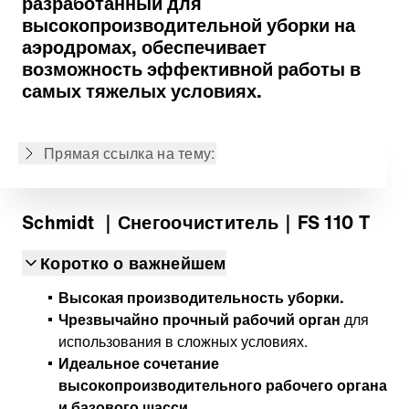
разработанный для
высокопроизводительной уборки на
Рабочий орган
аэродромах, обеспечивает
Рабочий орган
возможность эффективной работы в
Патрубок
самых тяжелых условиях.
Система привода
Монтаж и демонтаж
Прямая ссылка на тему:
Back to overview
Schmidt
｜Снегоочиститель
｜FS 110 T
Коротко о важнейшем
Высокая производительность уборки.
Чрезвычайно прочный рабочий орган
для
использования в сложных условиях.
Идеальное сочетание
высокопроизводительного рабочего органа
и базового шасси.