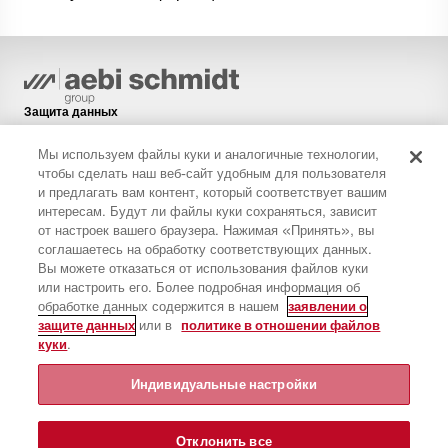
Защита данных
Политика в отношении файлов cookie
Мы используем файлы куки и аналогичные технологии,
Правовая информация
чтобы сделать наш веб-сайт удобным для пользователя
и предлагать вам контент, который соответствует вашим
Ограничение ответственности
интересам. Будут ли файлы куки сохраняться, зависит
Рассылка новостей
от настроек вашего браузера. Нажимая «Принять», вы
соглашаетесь на обработку соответствующих данных.
Запасные части
Вы можете отказаться от использования файлов куки
Загрузки
или настроить его. Более подробная информация об
обработке данных содержится в нашем
заявлении о
Калькулятор CO₂
защите данных
или в
политике в отношении файлов
Калькулятор TCO
куки
.
дилеров и мест
Индивидуальные настройки
Вход в IntelliOPS
Вход в CollabHub
Отклонить все