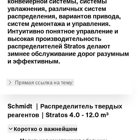
конвейерной системы, системы
увлажнения, различных систем
распределения, вариантов привода,
систем демонтажа и управления.
Системы монтажа и демонтажа
Интуитивно понятное управление и
Системы дозирования и подачи
высокая производительность
Система увлажнения
распределителей Stratos делают
Системы распределения
зимнее обслуживание дорог разумным
Варианты систем привода
и эффективным.
Системы управления
Телематическая платформа IntelliOPS
Прямая ссылка на тему:
Back to overview
Schmidt
｜Распределитель твердых
реагентов
｜Stratos 4.0 - 12.0 m³
Коротко о важнейшем