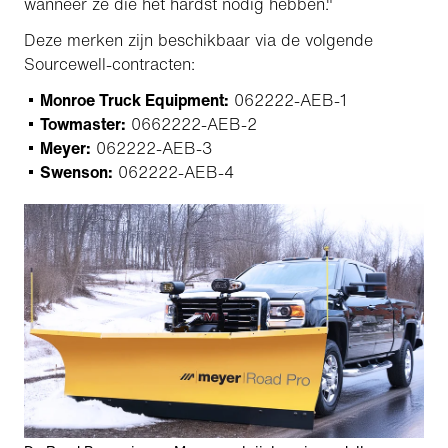
wanneer ze die het hardst nodig hebben."
Deze merken zijn beschikbaar via de volgende
Sourcewell-contracten:
Monroe Truck Equipment:
062222-AEB-1
Towmaster:
0662222-AEB-2
Meyer:
062222-AEB-3
Swenson:
062222-AEB-4