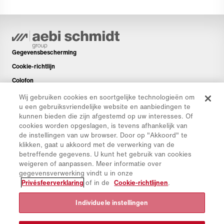
Gegevensbescherming
Cookie-richtlijn
Colofon
Disclaimer
Wij gebruiken cookies en soortgelijke technologieën om
u een gebruiksvriendelijke website en aanbiedingen te
Nieuwsbrief
kunnen bieden die zijn afgestemd op uw interesses. Of
Reserveonderdelen
cookies worden opgeslagen, is tevens afhankelijk van
de instellingen van uw browser. Door op "Akkoord" te
Downloads
klikken, gaat u akkoord met de verwerking van de
CO₂-calculator
betreffende gegevens. U kunt het gebruik van cookies
weigeren of aanpassen. Meer informatie over
TCO-calculator
gegevensverwerking vindt u in onze
Dealers en Vestigingen
Privésfeerverklaring
of in de
Cookie-richtlijnen
.
Overzicht productgroepen
Individuele instellingen
IntelliOPS
CollabHub Login