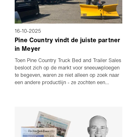
16-10-2025
Pine Country vindt de juiste partner
in Meyer
Toen Pine Country Truck Bed and Trailer Sales
besloot zich op de markt voor sneeuwploegen
te begeven, waren ze niet alleen op zoek naar
een andere productlijn - ze zochten een
partner die hen kon helpen succesvol te zijn.
Die zoektocht leidde hen rechtstreeks naar
Meyer. Van vertrouwde ondersteuning tot
gebiedsbescherming en betrouwbare
producten, Meyer voldeed aan alle eisen en
maakte Pine Country klaar voor groei op de
Western Slope van Colorado, USA.