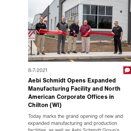
carved a niche for itself with its unwavering
dedication to excellence.
8-7-2021
Aebi Schmidt Opens Expanded
Manufacturing Facility and North
American Corporate Offices in
Chilton (WI)
Today marks the grand opening of new and
expanded manufacturing and production
facilities, as well as Aebi Schmidt Group’s