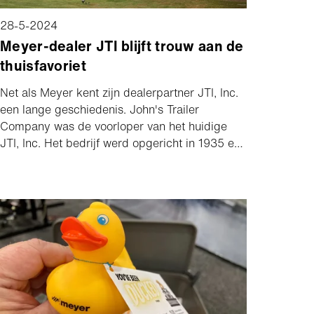
28-5-2024
Meyer-dealer JTI blijft trouw aan de
thuisfavoriet
Net als Meyer kent zijn dealerpartner JTI, Inc.
een lange geschiedenis. John's Trailer
Company was de voorloper van het huidige
JTI, Inc. Het bedrijf werd opgericht in 1935 en
bouwde en verkocht aanvankelijk hooiwagens,
aanhangwagens, hefinrichtingen en assen. JTI
is nu in de vierde generatie familiebezit en is
nog steeds een betrouwbare dealer van
machines, die al twee decennia lang Meyer
sneeuwploegen en zoutstrooiers verkoopt.