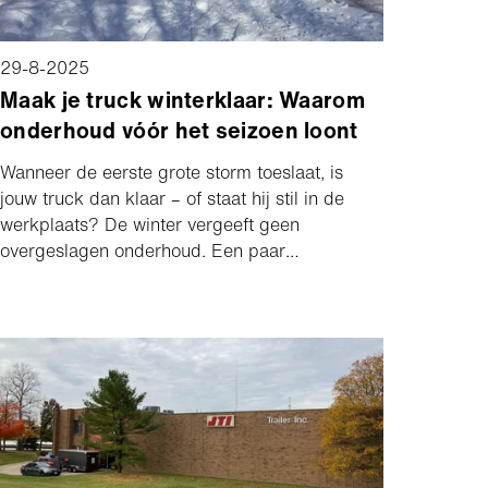
29-8-2025
Maak je truck winterklaar: Waarom
onderhoud vóór het seizoen loont
Wanneer de eerste grote storm toeslaat, is
jouw truck dan klaar – of staat hij stil in de
werkplaats? De winter vergeeft geen
overgeslagen onderhoud. Een paar
eenvoudige controles nu kunnen het verschil
maken tussen door de sneeuw ploegen of juist
stilvallen op het cruciale moment.
Voorbereiding vóór het seizoen zorgt er niet
alleen voor dat je voertuig betrouwbaar blijft,
het bespaart je ook dure reparaties, verloren
tijd en ontevreden klanten. Daarom is je truck
winterklaar maken een van de slimste keuzes
die je kunt maken.