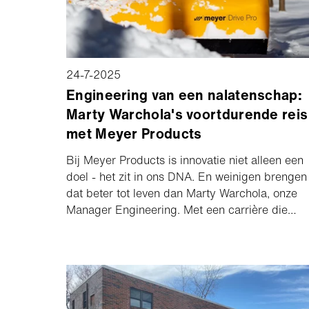
24-7-2025
Engineering van een nalatenschap:
Marty Warchola's voortdurende reis
met Meyer Products
Bij Meyer Products is innovatie niet alleen een
doel - het zit in ons DNA. En weinigen brengen
dat beter tot leven dan Marty Warchola, onze
Manager Engineering. Met een carrière die
tientallen jaren, industrieën en baanbrekende
ideeën omspant, heeft Marty meegeholpen aan
een klantervaring die slimmer, soepeler en
betrouwbaarder is. Bekijk hoe de passie van
één ingenieur Meyer door de jaren heen heeft