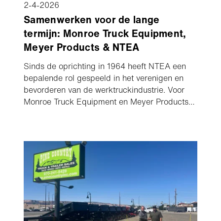
2-4-2026
Samenwerken voor de lange
termijn: Monroe Truck Equipment,
Meyer Products & NTEA
Sinds de oprichting in 1964 heeft NTEA een
bepalende rol gespeeld in het verenigen en
bevorderen van de werktruckindustrie. Voor
Monroe Truck Equipment en Meyer Products
heeft die rol zich vertaald in decennia van
actieve deelname, gedeelde vooruitgang en
een toewijding om verbonden te blijven in een
zich steeds ontwikkelende markt.