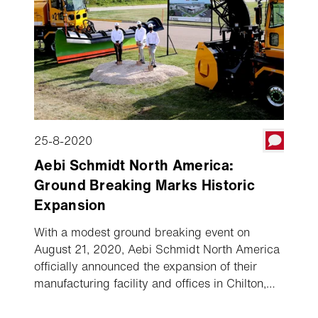
25-8-2020
Aebi Schmidt North America:
Ground Breaking Marks Historic
Expansion
With a modest ground breaking event on
August 21, 2020, Aebi Schmidt North America
officially announced the expansion of their
manufacturing facility and offices in Chilton,
Wisconsin. The expansion of 70,000 square
feet will increase capacity for existing as well