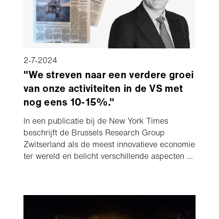
2-7-2024
"We streven naar een verdere groei
van onze activiteiten in de VS met
nog eens 10-15%."
In een publicatie bij de New York Times
beschrijft de Brussels Research Group
Zwitserland als de meest innovatieve economie
ter wereld en belicht verschillende aspecten en
sectoren. In een interview legt Barend Fruithof,
CEO van onze Groep, uit welke factoren
hebben geleid tot de groei van onze Groep en
hoe de Aebi Schmidt Groep verder wil groeien
in Noord-Amerika.