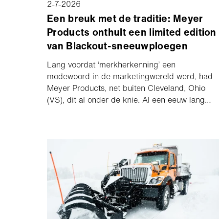
2-7-2026
Een breuk met de traditie: Meyer
Products onthult een limited edition
van Blackout-sneeuwploegen
Lang voordat ‘merkherkenning’ een
modewoord in de marketingwereld werd, had
Meyer Products, net buiten Cleveland, Ohio
(VS), dit al onder de knie. Al een eeuw lang
staat de iconische gele sneeuwploeg van het
bedrijf symbool voor duurzaamheid,
vertrouwen en prestaties.