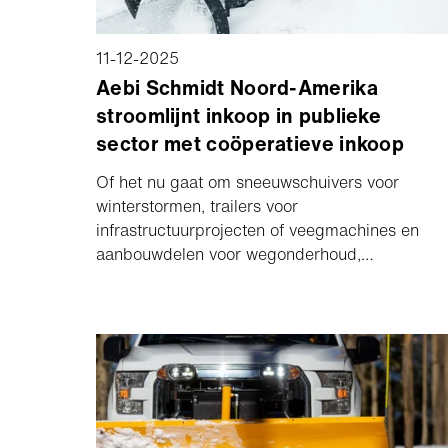
11-12-2025
Aebi Schmidt Noord-Amerika
stroomlijnt inkoop in publieke
sector met coöperatieve inkoop
Of het nu gaat om sneeuwschuivers voor
winterstormen, trailers voor
infrastructuurprojecten of veegmachines en
aanbouwdelen voor wegonderhoud,
overheidsinstanties vertrouwen op betrouwbaar
materieel om gemeenschappen draaiende te
houden. Toch hebben gemeenten, scholen en
non-profitorganisaties te maken met een
hardnekkige uitdaging: het juiste materieel
efficiënt aanschaffen en tegelijkertijd volledig
voldoen aan de aanbestedingsregels.