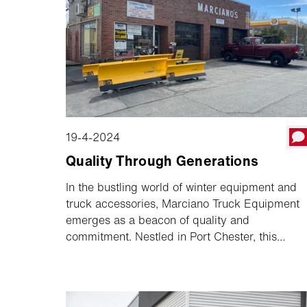
gevormd en de toekomst van sneeuw- en
ijsbestrijding blijft bepalen.
19-4-2024
Quality Through Generations
In the bustling world of winter equipment and
truck accessories, Marciano Truck Equipment
emerges as a beacon of quality and
commitment. Nestled in Port Chester, this
family-owned business has been a trusted
name since its inception in 1979. Partnering
with Meyer, a pioneer in snow plow innovation
since 1926, Marciano Truck Equipment has