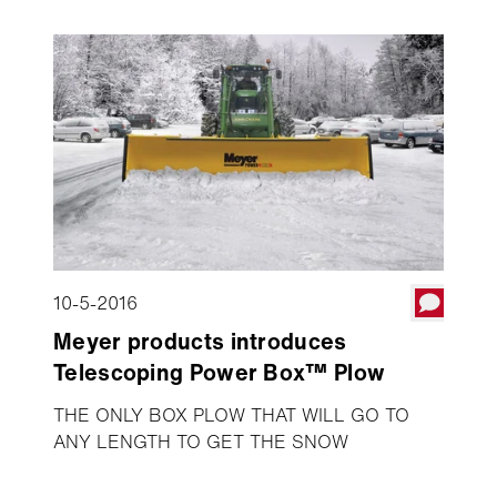
as additional Aebi Schmidt products and office
facilities.
10-5-2016
Meyer products introduces
Telescoping Power Box™ Plow
THE ONLY BOX PLOW THAT WILL GO TO
ANY LENGTH TO GET THE SNOW