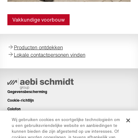
Vakkundige voorbouw
Producten ontdekken
Lokale contactpersonen vinden
Gegevensbescherming
Cookie-richtlijn
Colofon
Disclaimer
Wij gebruiken cookies en soortgelijke technologieën om
u een gebruiksvriendelijke website en aanbiedingen te
Nieuwsbrief
kunnen bieden die zijn afgestemd op uw interesses. Of
Reserveonderdelen
cookies worden opgeslagen, is tevens afhankelijk van