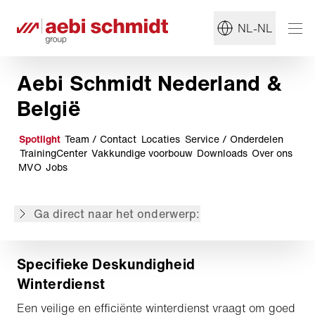
NL-NL
Aebi Schmidt Nederland &
Specifieke Deskundigheid Winterdienst
18 Schmidt AS 990’s voor Defensie
België
Zomeronderhoud winterdienst
LADOG E1250
Spotlight
Team / Contact
Locaties
Service / Onderdelen
Gladheidbestrijdingscongres 2026
TrainingCenter
Vakkundige voorbouw
Downloads
Over ons
Nieuwe CEO Aebi Schmidt NL & BE
MVO
Jobs
LADOG Klantendag 2026
PSO Trede 3 behaald!
Ga direct naar het onderwerp:
Nido QM 0-plaat
Specifieke Deskundigheid
Winterdienst
Een veilige en efficiënte winterdienst vraagt om goed