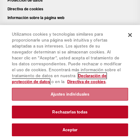
Protección de datos
Directiva de cookies
Información sobre la página web
Aviso legal
Utilizamos cookies y tecnologías similares para
Boletín de noticias
proporcionarle una página web intuitiva y ofertas
Piezas de repuesto
adaptadas a sus intereses. Los ajustes de su
navegador determinan si se almacenan cookies. Al
Área de descargas
hacer clic en "Aceptar", usted acepta el tratamiento de
Calculadora de CO₂
los datos correspondientes. Puede rechazar o modificar
el uso de cookies. Encontrará más información sobre el
Calculadora de CTP
tratamiento de datos en nuestra
Declaración de
Distribuidores & Emplazamientos
protección de datos
o en la
Directiva de cookies
.
Resumen de grupos de productos
Ajustes individuales
Iniciar sesión en IntelliOPS
CollabHub Login
Rechazarlas todas
© 2026 Aebi Schmidt Group
Aceptar