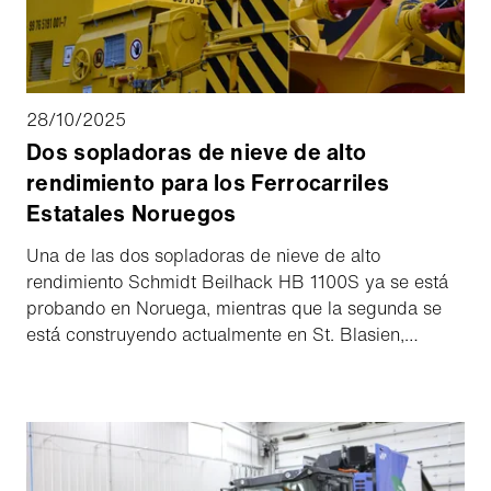
28/10/2025
Dos sopladoras de nieve de alto
rendimiento para los Ferrocarriles
Estatales Noruegos
Una de las dos sopladoras de nieve de alto
rendimiento Schmidt Beilhack HB 1100S ya se está
probando en Noruega, mientras que la segunda se
está construyendo actualmente en St. Blasien,
Alemania. El proyecto está mostrando progresos
visibles y proporcionando valiosos conocimientos.
Con ambas máquinas, el operador ferroviario
noruego Bane NOR está reforzando su capacidad de
limpieza de nieve para operaciones en condiciones