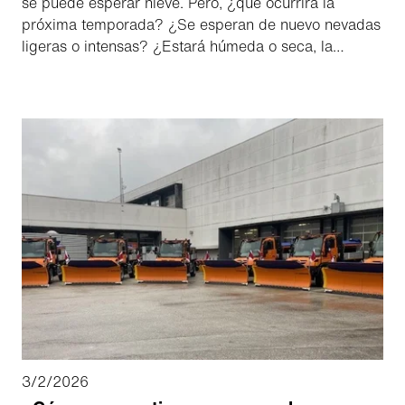
se puede esperar nieve. Pero, ¿qué ocurrirá la
próxima temporada? ¿Se esperan de nuevo nevadas
ligeras o intensas? ¿Estará húmeda o seca, la
temperatura rondará los cero grados o bajará hasta
mínimos glaciales? Los servicios de invierno tienen
que reaccionar con flexibilidad y recurrir cada vez
más a soluciones multifuncionales. Aquí es
exactamente donde entra en juego nuestra nueva
serie Schmidt Stratos F con depósito interno: un
esparcidor que puede montarse en el Unimog y lo
transforma en un auténtico esparcidor combinado,
único en el mercado.
3/2/2026