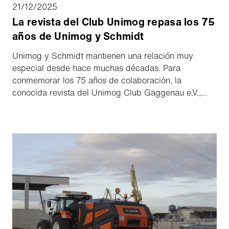
21/12/2025
La revista del Club Unimog repasa los 75
años de Unimog y Schmidt
Unimog y Schmidt mantienen una relación muy
especial desde hace muchas décadas. Para
conmemorar los 75 años de colaboración, la
conocida revista del Unimog Club Gaggenau e.V.,
muy popular entre los profesionales de los servicios
de invierno y los entusiastas de los Unimog, ha
revisitado la historia y ha ofrecido a los lectores una
emocionante mirada al pasado.