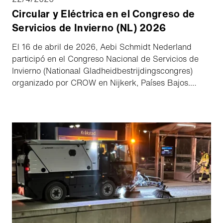
Circular y Eléctrica en el Congreso de
Servicios de Invierno (NL) 2026
El 16 de abril de 2026, Aebi Schmidt Nederland
participó en el Congreso Nacional de Servicios de
Invierno (Nationaal Gladheidbestrijdingscongres)
organizado por CROW en Nijkerk, Países Bajos.
Durante este inspirador evento, los profesionales del
sector se reunieron para compartir conocimientos
sobre el futuro de la vialidad invernal. El congreso se
centró en temas de actualidad como la
sostenibilidad, el uso eficiente de los equipos y la
creciente necesidad de servicios invernales bien
organizados.