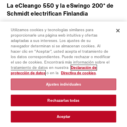
La eCleango 550 y la eSwingo 200⁺ de
Schmidt electrifican Finlandia
MAXPO en Hyvinkää es la mayor feria comercial de
Utilizamos cookies y tecnologías similares para
Finlandia para la construcción y la tecnología
proporcionarle una página web intuitiva y ofertas
municipal. En el centro de nuestra aparición este año
adaptadas a sus intereses. Los ajustes de su
estaban las barredoras eléctricas de Schmidt, ¡y
navegador determinan si se almacenan cookies. Al
fueron un éxito rotundo!
hacer clic en "Aceptar", usted acepta el tratamiento de
los datos correspondientes. Puede rechazar o modificar
el uso de cookies. Encontrará más información sobre el
tratamiento de datos en nuestra
Declaración de
protección de datos
o en la
Directiva de cookies
.
Ajustes individuales
Rechazarlas todas
Aceptar