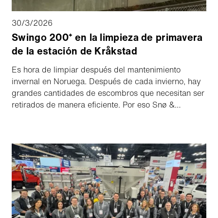
30/3/2026
Swingo 200⁺ en la limpieza de primavera
de la estación de Kråkstad
Es hora de limpiar después del mantenimiento
invernal en Noruega. Después de cada invierno, hay
grandes cantidades de escombros que necesitan ser
retirados de manera eficiente. Por eso Snø &
Vedlikehold AS vuelve a invertir en la Schmidt
Swingo 200⁺. Tras las buenas experiencias con la
primera máquina, la nueva dio resultados
convincentes en su primer encargo para BaneNOR
en Østre Linje, estación de Kråkstad, con una
limpieza a fondo, superficies limpias y mayor
comodidad y seguridad para los viajeros.