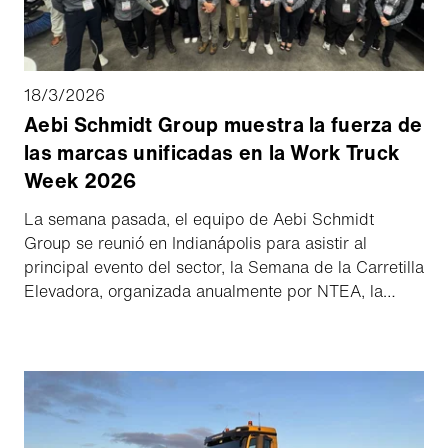
18/3/2026
Aebi Schmidt Group muestra la fuerza de
las marcas unificadas en la Work Truck
Week 2026
La semana pasada, el equipo de Aebi Schmidt
Group se reunió en Indianápolis para asistir al
principal evento del sector, la Semana de la Carretilla
Elevadora, organizada anualmente por NTEA, la
Asociación de Carretillas Elevadoras. El evento reúne
a fabricantes, distribuidores y profesionales de flotas
de toda la industria de camiones de trabajo para
conectarse, compartir ideas y explorar las últimas
innovaciones que dan forma al futuro de todos los
equipos de camiones.