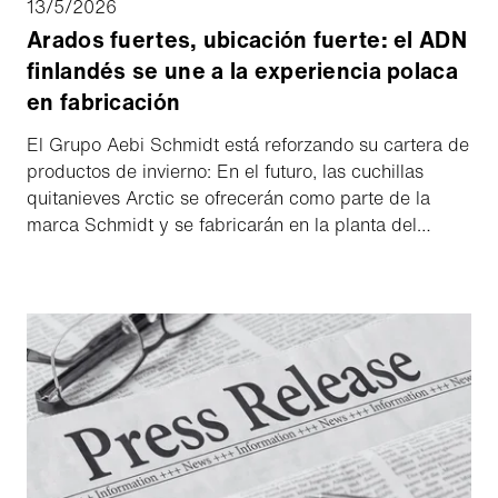
13/5/2026
Arados fuertes, ubicación fuerte: el ADN
finlandés se une a la experiencia polaca
en fabricación
El Grupo Aebi Schmidt está reforzando su cartera de
productos de invierno: En el futuro, las cuchillas
quitanieves Arctic se ofrecerán como parte de la
marca Schmidt y se fabricarán en la planta del
Grupo Aebi Schmidt en Kielce, Polonia. Al integrarse
como parte de Schmidt, Arctic se beneficiará de un
mayor alcance y una presencia más fuerte en el
mercado. El traslado de la producción a Polonia
sienta las bases para un mayor crecimiento de las
soluciones de Arctic.