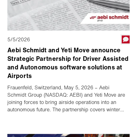
5/5/2026
Aebi Schmidt and Yeti Move announce
Strategic Partnership for Driver Assisted
and Autonomous software solutions at
Airports
Frauenfeld, Switzerland, May 5, 2026 – Aebi
Schmidt Group (NASDAQ: AEBI) and Yeti Move are
joining forces to bring airside operations into an
autonomous future. The partnership covers winter
fleets in North America with exclusivity in the US
market and ensures key collaboration across
selected markets in Europe and Japan. Vehicles from