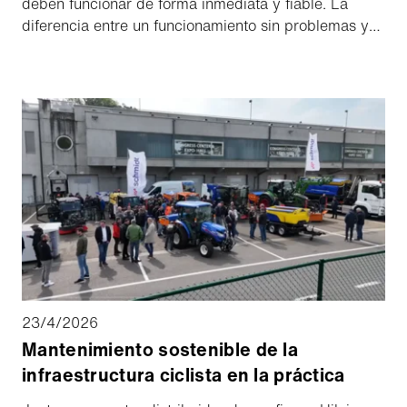
deben funcionar de forma inmediata y fiable. La
diferencia entre un funcionamiento sin problemas y
un costoso tiempo de inactividad suele decidirse
meses antes. En Polonia, Jacek Szczepański trabaja
en estrecha colaboración con las flotas municipales
responsables del mantenimiento invernal de las
carreteras. Desde su punto de vista, se repite un
patrón: las empresas que se preparan con tiempo
operan con confianza, mientras que otras se ven
obligadas a tomar decisiones reactivas bajo presión.
Hablamos con él sobre los errores recurrentes, la
preparación práctica y lo que realmente marca la
diferencia cuando empieza el invierno.
23/4/2026
Mantenimiento sostenible de la
infraestructura ciclista en la práctica