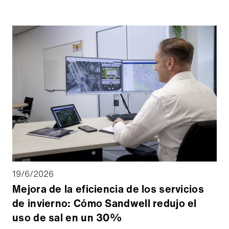
servicios y expertos del sector para presentar las
últimas innovaciones orientadas a un futuro más
limpio, seguro y sostenible. Para Aebi Schmidt
Ibérica, la edición de este año marcó la primera
presentación pública importante de los vehículos
multiuso Ladog en España, un hito clave en el
fortalecimiento del porfolio de la empresa para el
mercado español.
19/6/2026
Mejora de la eficiencia de los servicios
de invierno: Cómo Sandwell redujo el
uso de sal en un 30%