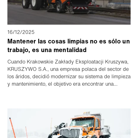
16/12/2025
Mantener las cosas limpias no es sólo un
trabajo, es una mentalidad
Cuando Krakowskie Zakłady Eksploatacji Kruszywa,
KRUSZYWO S.A., una empresa polaca del sector de
los áridos, decidió modernizar su sistema de limpieza
y mantenimiento, el objetivo era encontrar una
solución que combinara fiabilidad y eficacia.
Obtenga más información aquí en la entrevista con
Mateusz Grzywna, Jefe del Equipo de Mecánica,
Mantenimiento y Gestión de Materiales, sobre los
motivos por los que KRUSZYWO S.A. optó por una
Schmidt Wasa 300⁺.