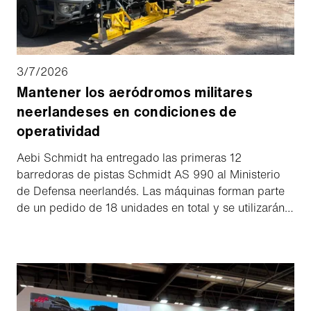
3/7/2026
Mantener los aeródromos militares
neerlandeses en condiciones de
operatividad
Aebi Schmidt ha entregado las primeras 12
barredoras de pistas Schmidt AS 990 al Ministerio
de Defensa neerlandés. Las máquinas forman parte
de un pedido de 18 unidades en total y se utilizarán
para apoyar las operaciones de limpieza en las
pistas de seis aeródromos militares de los Países
Bajos. Las seis máquinas restantes se entregarán en
los próximos meses. El acuerdo no se limita
únicamente a la entrega de las barredoras. Aebi
Schmidt también se encargará de la formación