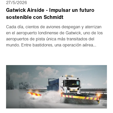
27/5/2026
Gatwick Airside - Impulsar un futuro
sostenible con Schmidt
Cada día, cientos de aviones despegan y aterrizan
en el aeropuerto londinense de Gatwick, uno de los
aeropuertos de pista única más transitados del
mundo. Entre bastidores, una operación aérea
altamente coordinada garantiza que cada
movimiento en tierra sea seguro, eficiente y cada vez
más sostenible. Una parte clave de estas
operaciones reside en los equipos de Aebi Schmidt
que mantienen el aeródromo seguro y operativo
todos los días.