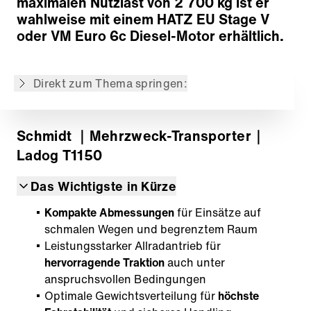
maximalen Nutzlast von 2 700 kg ist er
Arbeitshydraulik
wahlweise mit einem HATZ EU Stage V
Rahmen
oder VM Euro 6c Diesel-Motor erhältlich.
Arbeitsplatz
Anwendungen
Direkt zum Thema springen:
Zurück zur Übersicht
Schmidt
｜Mehrzweck-Transporter
｜
Ladog T1150
Das Wichtigste in Kürze
Kompakte Abmessungen
für Einsätze auf
schmalen Wegen und begrenztem Raum
Leistungsstarker Allradantrieb für
hervorragende Traktion
auch unter
anspruchsvollen Bedingungen
Optimale Gewichtsverteilung für
höchste