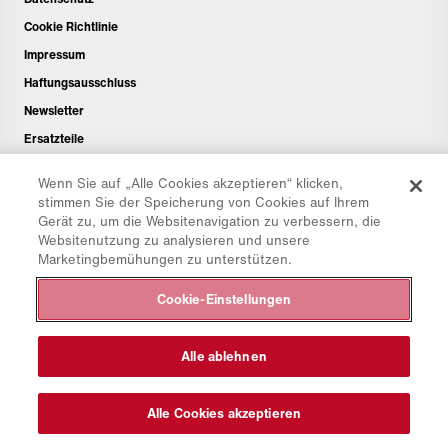
Cookie Richtlinie
Impressum
Haftungsausschluss
Newsletter
Ersatzteile
Downloadbereich
Wenn Sie auf „Alle Cookies akzeptieren“ klicken,
CO₂-Rechner
stimmen Sie der Speicherung von Cookies auf Ihrem
Gerät zu, um die Websitenavigation zu verbessern, die
TCO-Rechner
Websitenutzung zu analysieren und unsere
Händler & Standorte
Marketingbemühungen zu unterstützen.
Produktgruppenübersicht
Cookie-Einstellungen
IntelliOPS Login
CollabHub Login
Alle ablehnen
© 2026 Aebi Schmidt Group
Alle Cookies akzeptieren