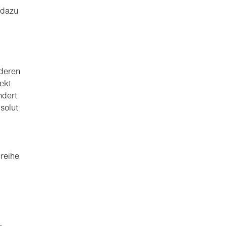
 dazu
nderen
ekt
ndert
solut
reihe