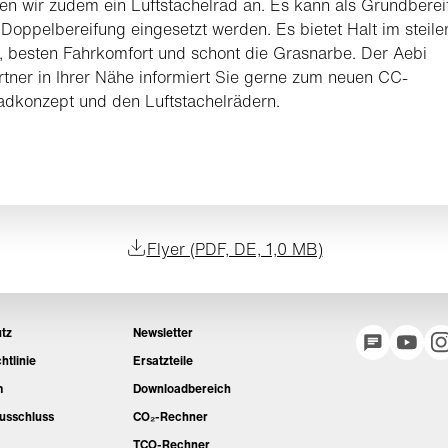
en wir zudem ein Luftstachelrad an. Es kann als Grundberei
 Doppelbereifung eingesetzt werden. Es bietet Halt im steile
 besten Fahrkomfort und schont die Grasnarbe. Der Aebi
tner in Ihrer Nähe informiert Sie gerne zum neuen CC-
dkonzept und den Luftstachelrädern.
Flyer (PDF, DE, 1,0 MB)
tz
Newsletter
htlinie
Ersatzteile
m
Downloadbereich
usschluss
CO₂-Rechner
TCO-Rechner