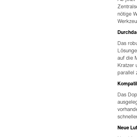
Zentrals
nötige W
Werkzeu
Durchda
Das robu
Lösungen
auf die 
Kratzer 
parallel
Kompatib
Das Dopp
ausgeleg
vorhande
schnelle
Neue Luf