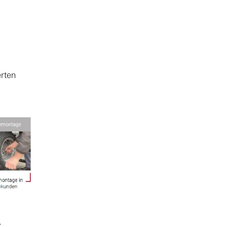
erten
r