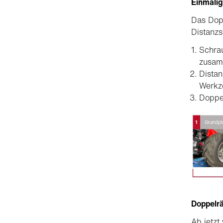
Einmali
Das Dop
Distanzs
Schrau
zusam
Distan
Werkze
Doppel
Doppelr
Ab jetzt