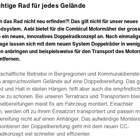
chtige Rad für jedes Gelände
 das Rad nicht neu erfinden?! Das gilt nicht für unser neues
dsystem. Aebi bietet für die Combicut Motormäher der gros
 ein neues, innovatives Doppelradkonzept an. Nach einmalig
age lassen sich mit dem neuen System Doppelräder in weni
 anbringen und beispielsweise für den Transport des Moto
ntfernen.
schaftliche Betriebe in Bergregionen und Kommunaldienste
n anspruchsvollem Gelände auf eine Doppelbereifung. Das g
it und Halt in steilen Hängen, hilft aber auch die empfindlic
e zu schonen. Bei unseren Terratracs und Transportern ble
elbereifungen meist fix am Fahrzeug montiert. Einachser
, werden oft zu ihrem Einsatzort transportiert und passen m
reifung nicht auf einen Anhänger. Das aufwändige Montier
ontieren der Doppelbereifung geht mit dem neuen CC-
dkonzept viel schneller und effizienter.