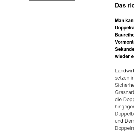
Das ri
Man kann
Doppelra
Baureihe
Vormont
Sekunden
wieder e
Landwirt
setzen i
Sicherhe
Grasnarb
die Dopp
hingegen
Doppelbe
und Dem
Doppelra