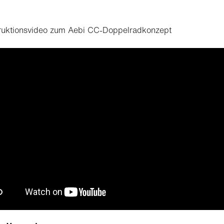
truktionsvideo zum Aebi CC-Doppelradkonzept