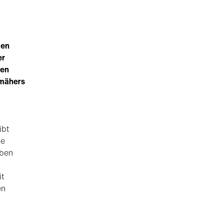
sen
er
gen
rmähers
ibt
he
iben
it
en