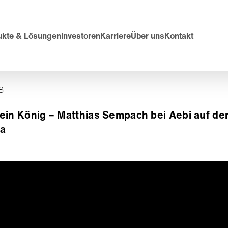
ukte & Lösungen
Investoren
Karriere
Über uns
Kontakt
8
ein König – Matthias Sempach bei Aebi auf de
a