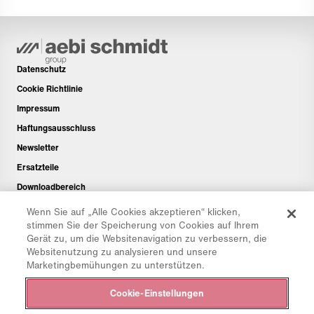
Datenschutz
Cookie Richtlinie
Impressum
Haftungsausschluss
Newsletter
Ersatzteile
Downloadbereich
CO₂-Rechner
Wenn Sie auf „Alle Cookies akzeptieren“ klicken,
stimmen Sie der Speicherung von Cookies auf Ihrem
TCO-Rechner
Gerät zu, um die Websitenavigation zu verbessern, die
Händler & Standorte
Websitenutzung zu analysieren und unsere
Marketingbemühungen zu unterstützen.
Produktgruppenübersicht
IntelliOPS Login
Cookie-Einstellungen
CollabHub Login