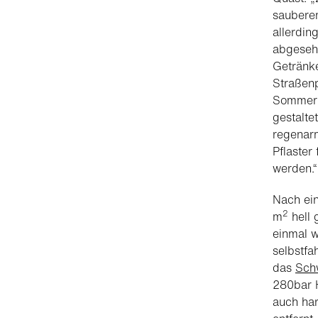
sauberem
allerdin
abgeseh
Getränk
Straßenp
Sommermo
gestalte
regenarm
Pflaster
werden.“
Nach ein
2
m
hell 
einmal w
selbstfa
das
Sch
280bar 
auch ha