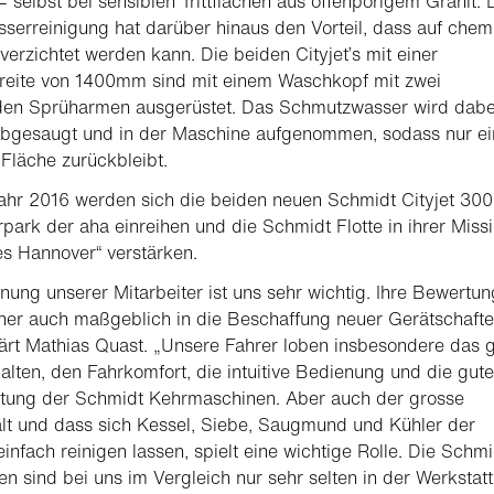
 – selbst bei sensiblen Trittflächen aus offenporigem Granit. 
serreinigung hat darüber hinaus den Vorteil, dass auf chem
verzichtet werden kann. Die beiden Cityjet’s mit einer
reite von 1400mm sind mit einem Waschkopf mit zwei
nden Sprüharmen ausgerüstet. Das Schmutzwasser wird dabe
abgesaugt und in der Maschine aufgenommen, sodass nur ei
Fläche zurückbleibt.
ahr 2016 werden sich die beiden neuen Schmidt Cityjet 300
rpark der
aha
einreihen und die Schmidt Flotte in ihrer Miss
s Hannover“ verstärken.
nung unserer Mitarbeiter ist uns sehr wichtig. Ihre Bewertun
aher auch maßgeblich in die Beschaffung neuer Gerätschaft
klärt Mathias Quast. „Unsere Fahrer loben insbesondere das 
alten, den Fahrkomfort, die intuitive Bedienung und die gute
stung der Schmidt Kehrmaschinen. Aber auch der grosse
lt und dass sich Kessel, Siebe, Saugmund und Kühler der
infach reinigen lassen, spielt eine wichtige Rolle. Die Schmi
n sind bei uns im Vergleich nur sehr selten in der Werkstatt