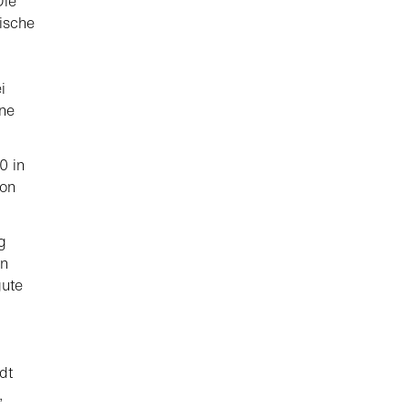
Die
ische
i
ne
0 in
ion
g
en
gute
dt
,