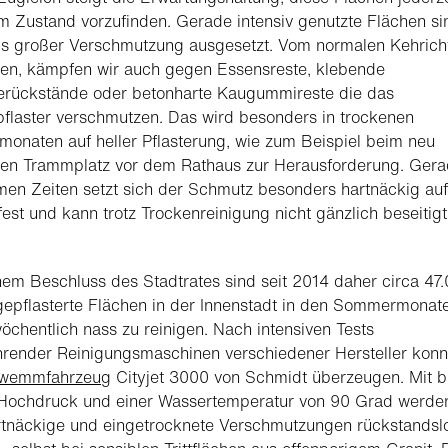
 Zustand vorzufinden. Gerade intensiv genutzte Flächen si
gs großer Verschmutzung ausgesetzt. Vom normalen Kehrich
en, kämpfen wir auch gegen Essensreste, klebende
erückstände oder betonharte Kaugummireste die das
flaster verschmutzen. Das wird besonders in trockenen
naten auf heller Pflasterung, wie zum Beispiel beim neu
ten Trammplatz vor dem Rathaus zur Herausforderung. Gera
en Zeiten setzt sich der Schmutz besonders hartnäckig au
 fest und kann trotz Trockenreinigung nicht gänzlich beseitigt
em Beschluss des Stadtrates sind seit 2014 daher circa 47
gepflasterte Flächen in der Innenstadt in den Sommermonat
öchentlich nass zu reinigen. Nach intensiven Tests
hrender Reinigungsmaschinen verschiedener Hersteller konn
wemmfahrzeug
Cityjet 3000 von Schmidt überzeugen. Mit b
Hochdruck und einer Wassertemperatur von 90 Grad werde
rtnäckige und eingetrocknete Verschmutzungen rückstandsl