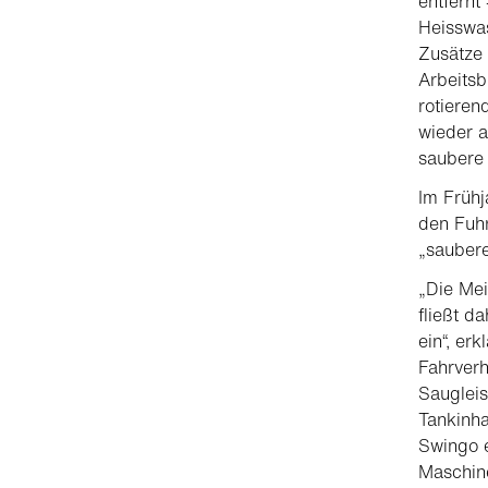
entfernt
Heisswas
Zusätze 
Arbeitsb
rotiere
wieder 
saubere 
Im Frühj
den Fuh
„saubere
„Die Mei
fließt d
ein“, er
Fahrverh
Sauglei
Tankinha
Swingo e
Maschine