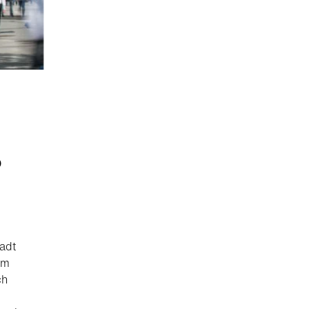
D
adt
im
ch