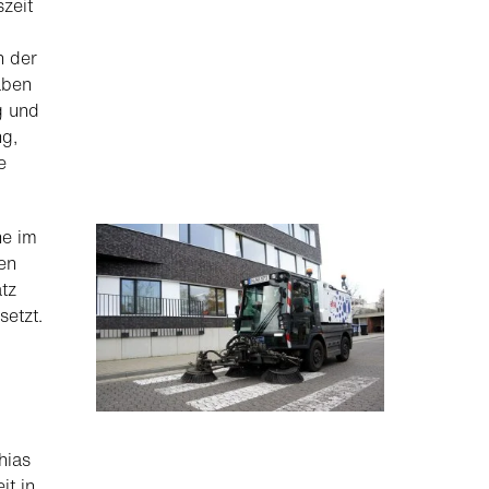
zeit
n der
aben
g und
ng,
e
he im
en
tz
setzt.
hias
it in