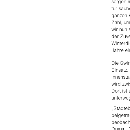
sorgen m
für saub
ganzen 
Zahl, u
wir nun 
der Zuve
Winterdi
Jahre ei
Die Swi
Einsatz.
Innensta
wird zwi
Dort ist
unterweg
„Städte
beigetra
beobacht
Quast. „