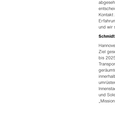
abgesehe
entschei
Kontakt 
Erfahrun
und wir 
Schmidt
Hannover
Ziel ge
bis 202
Transpor
geräumt
innerhal
umrüste
Innensta
und Sole
„Mission