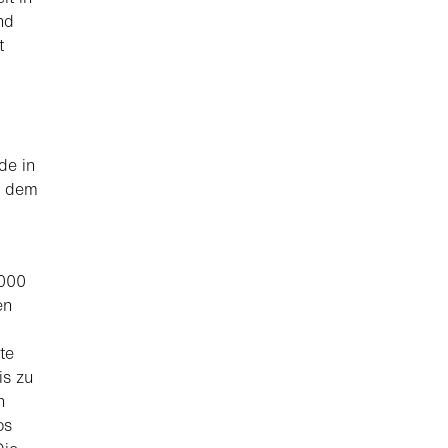
nd
t
de in
f dem
.000
en
te
is zu
n
os