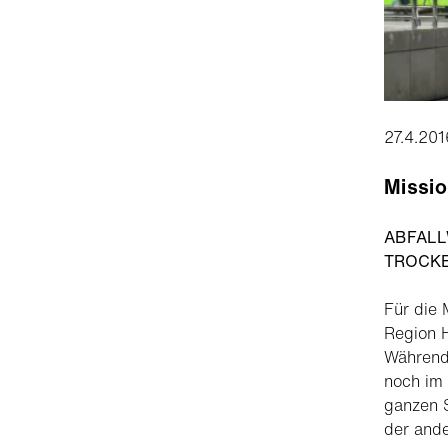
27.4.201
Missi
ABFALL
TROCKE
Für die 
Region H
Während 
noch im 
ganzen S
der ande