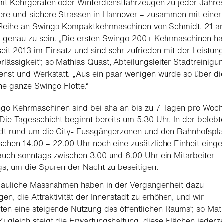
it Kehrgeräten oder Winterdienstfahrzeugen zu jeder Jahres
ere und sichere Strassen in Hannover – zusammen mit einer
Reihe an Swingo Kompaktkehrmaschinen von Schmidt. 21 a
m genau zu sein. „Die ersten Swingo 200+ Kehrmaschinen h
seit 2013 im Einsatz und sind sehr zufrieden mit der Leistun
rlässigkeit“, so Mathias Quast, Abteilungsleiter Stadtreinigu
enst und Werkstatt. „Aus ein paar wenigen wurde so über di
ne ganze Swingo Flotte.“
ngo Kehrmaschinen sind bei
aha
an bis zu 7 Tagen pro Woc
 Die Tagesschicht beginnt bereits um 5.30 Uhr. In der belebt
dt rund um die City- Fussgängerzonen und den Bahnhofspla
schen 14.00 – 22.00 Uhr noch eine zusätzliche Einheit einge
 auch sonntags zwischen 3.00 und 6.00 Uhr ein Mitarbeiter
s, um die Spuren der Nacht zu beseitigen.
bauliche Massnahmen haben in der Vergangenheit dazu
gen, die Attraktivität der Innenstadt zu erhöhen, und wir
en eine steigende Nutzung des öffentlichen Raums“, so Mat
Zugleich steigt die Erwartungshaltung, diese Flächen jederze