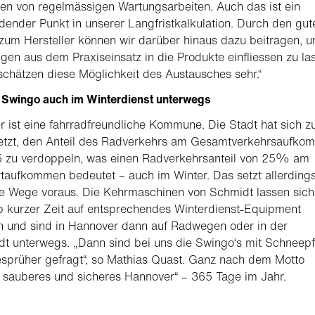
n von regelmässigen Wartungsarbeiten. Auch das ist ein
dender Punkt in unserer Langfristkalkulation. Durch den gut
zum Hersteller können wir darüber hinaus dazu beitragen, u
gen aus dem Praxiseinsatz in die Produkte einfliessen zu la
schätzen diese Möglichkeit des Austausches sehr.“
 Swingo auch im Winterdienst unterwegs
 ist eine fahrradfreundliche Kommune. Die Stadt hat sich 
setzt, den Anteil des Radverkehrs am Gesamtverkehrsaufko
5 zu verdoppeln, was einen Radverkehrsanteil von 25% am
taufkommen bedeutet – auch im Winter. Das setzt allerding
e Wege voraus. Die Kehrmaschinen von Schmidt lassen sich
b kurzer Zeit auf entsprechendes Winterdienst-Equipment
n und sind in Hannover dann auf Radwegen oder in der
dt unterwegs. „Dann sind bei uns die Swingo‘s mit Schneepf
sprüher gefragt“, so Mathias Quast. Ganz nach dem Motto
 sauberes und sicheres Hannover“ – 365 Tage im Jahr.