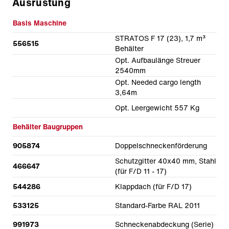
Ausrüstung
Basis Maschine
STRATOS F 17 (23), 1,7 m³
556515
Behälter
Opt. Aufbaulänge Streuer
2540mm
Opt. Needed cargo length
3,64m
Opt. Leergewicht 557 Kg
Behälter Baugruppen
905874
Doppelschneckenförderung
Schutzgitter 40x40 mm, Stahl
466647
(für F/D 11 - 17)
544286
Klappdach (für F/D 17)
533125
Standard-Farbe RAL 2011
991973
Schneckenabdeckung (Serie)