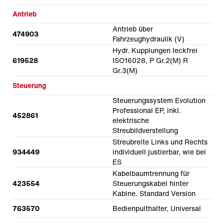
Antrieb
Antrieb über
474903
Fahrzeughydraulik (V)
Hydr. Kupplungen leckfrei
619528
ISO16028, P Gr.2(M) R
Gr.3(M)
Steuerung
Steuerungssystem Evolution
Professional EP, inkl.
452861
elektrische
Streubildverstellung
Streubreite Links und Rechts
934449
individuell justierbar, wie bei
ES
Kabelbaumtrennung für
423554
Steuerungskabel hinter
Kabine. Standard Version
763570
Bedienpulthalter, Universal