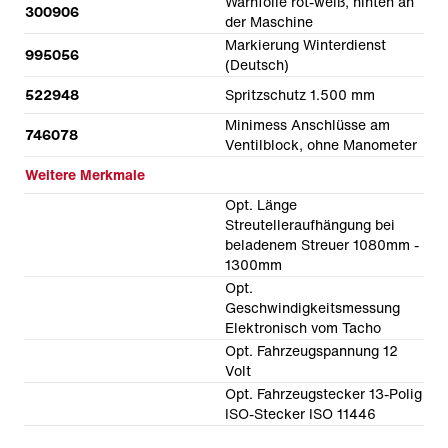
Warnfolie rot-weiß, hinten an
300906
der Maschine
Markierung Winterdienst
995056
(Deutsch)
522948
Spritzschutz 1.500 mm
Minimess Anschlüsse am
746078
Ventilblock, ohne Manometer
Weitere Merkmale
Opt. Länge
Streutelleraufhängung bei
beladenem Streuer 1080mm -
1300mm
Opt.
Geschwindigkeitsmessung
Elektronisch vom Tacho
Opt. Fahrzeugspannung 12
Volt
Opt. Fahrzeugstecker 13-Polig
ISO-Stecker ISO 11446