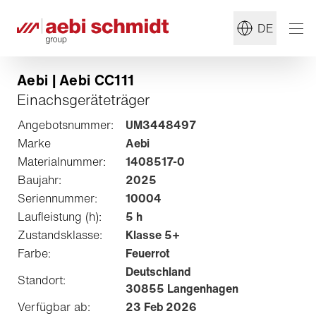
DE
Aebi | Aebi CC111
Einachsgeräteträger
Angebotsnummer:
UM3448497
Marke
Aebi
Materialnummer:
1408517-0
Baujahr:
2025
Seriennummer:
10004
Laufleistung (h):
5 h
Zustandsklasse:
Klasse 5+
Farbe:
Feuerrot
Deutschland
Standort:
30855 Langenhagen
Verfügbar ab:
23 Feb 2026