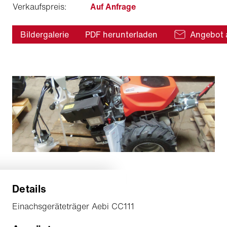
Verkaufspreis:
Auf Anfrage
Bildergalerie
PDF herunterladen
Angebot 
Details
Einachsgeräteträger Aebi CC111