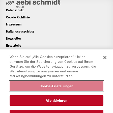
Datenschutz
Cookie Richtlinie
Impressum
Haftungsausschluss
Newsletter
Ersatzteile
Downloadbereich
Wenn Sie auf „Alle Cookies akzeptieren“ klicken,
CO₂-Rechner
stimmen Sie der Speicherung von Cookies auf Ihrem
Gerät zu, um die Websitenavigation zu verbessern, die
TCO-Rechner
Websitenutzung zu analysieren und unsere
Händler & Standorte
Marketingbemühungen zu unterstützen.
Produktgruppenübersicht
Cookie-Einstellungen
IntelliOPS Login
CollabHub Login
Alle ablehnen
© 2026 Aebi Schmidt Group