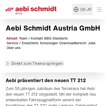
DE-AT
Aebi präsentiert den neuen TT 212
Innovation am Hang: Das Aebi Magazin 2026
Die neue Generation der Aebi Combicut Motormäher
Aebi Schmidt Austria GmbH
LADOG jetzt bei Aebi Schmidt Austria
Unser BBG-Sortiment
Aktuell
Team / Kontakt
BBG
Standorte
Aebi TP 470 Vario
Service / Ersatzteile
Schulungen
Downloadbereich
Jobs
Schmidt eCleango 550
Über uns
Aebi TP 410
Winterdienst
Direkt zum Thema springen:
Schmidt Flexigo 150
Aebi präsentiert den neuen TT 212
Zum 50-jährigen Jubiläum des Terratracs hat Aebi
den neuen TT 212 vorgestellt. Mit der komplett neu
entwickelten Fahrzeugplattform vereint der
+
Nachfolger des TT 211
mehr Leistung, Fahrkomfort