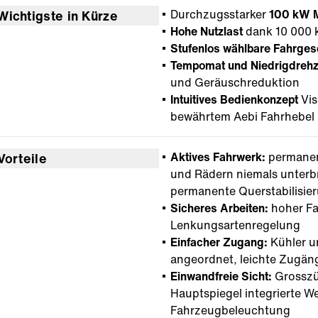
Durchzugsstarker
100 kW M
Wichtigste in Kürze
Hohe Nutzlast
dank 10 000 
Stufenlos wählbare Fahrges
Tempomat und Niedrigdrehz
und Geräuschreduktion
Intuitives Bedienkonzept
Vis
bewährtem Aebi Fahrhebel
Aktives Fahrwerk:
permanent
Vorteile
und Rädern niemals unterb
permanente Querstabilisie
Sicheres Arbeiten:
hoher Fa
Lenkungsartenregelung
Einfacher Zugang:
Kühler u
angeordnet, leichte Zugän
Einwandfreie Sicht:
Grosszü
Hauptspiegel integrierte W
Fahrzeugbeleuchtung