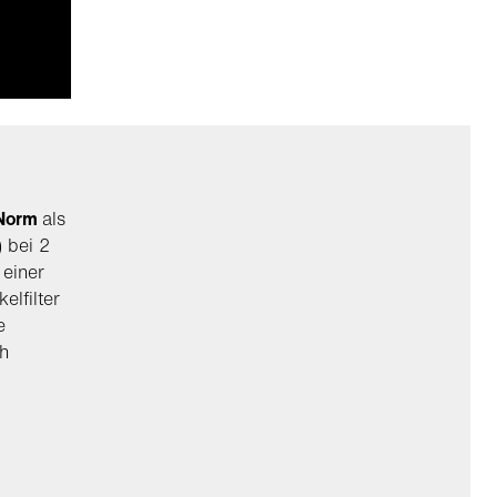
 Norm
als
 bei 2
einer
elfilter
e
ch