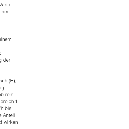
Vario
s am
 einem
t
g der
sch (H),
igt
eb rein
ereich 1
h bis
 Anteil
d wirken