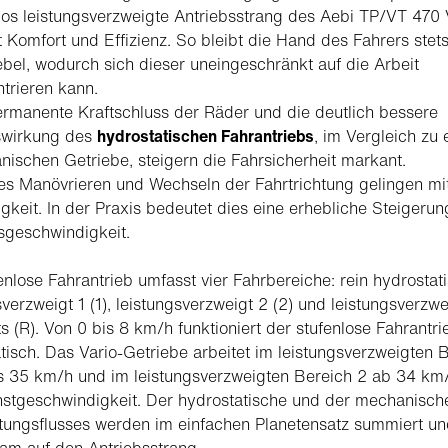
los leistungsverzweigte Antriebsstrang des Aebi TP/VT 470 
t Komfort und Effizienz. So bleibt die Hand des Fahrers stet
bel, wodurch sich dieser uneingeschränkt auf die Arbeit
trieren kann.
rmanente Kraftschluss der Räder und die deutlich bessere
wirkung des
hydrostatischen Fahrantriebs
, im Vergleich zu
ischen Getriebe, steigern die Fahrsicherheit markant.
es Manövrieren und Wechseln der Fahrtrichtung gelingen mi
igkeit. In der Praxis bedeutet dies eine erhebliche Steigerun
sgeschwindigkeit.
enlose Fahrantrieb umfasst vier Fahrbereiche: rein hydrostati
sverzweigt 1 (1), leistungsverzweigt 2 (2) und leistungsverzwe
s (R). Von 0 bis 8 km/h funktioniert der stufenlose Fahrantri
tisch. Das Vario-Getriebe arbeitet im leistungsverzweigten B
s 35 km/h und im leistungsverzweigten Bereich 2 ab 34 km/
stgeschwindigkeit. Der hydrostatische und der mechanische
tungsflusses werden im einfachen Planetensatz summiert un