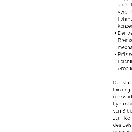
stufen
verein
Fahrhe
konzen
Der pe
Brems
mechan
Präzis
Leicht
Arbeit
Der stuf
leistung
rückwärt
hydrosta
von 8 bi
zur Höch
des Leis