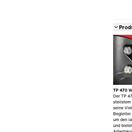
Prod
TP 470 Va
Der TP 470
steilstem
seine Viel
Begleiter
um den la
und biete
Arbeitsko