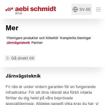
SV-SE
Mer
Ytterligare produkter och tillbehör
Kompletta lösningar
I korthet
Järnvägsteknik
Partner
Högeffektiva snöslungor
Tillbyggnadsredskap
Gå direkt till:
Underhåll och modernisering
Järnvägsteknik
Fri räls är under vintern garanten för en fungerande
infrastruktur. För att dina rälsnät ska förbli intakta
förlitar du dig helst på våra beprövade
speciallösningar. Alldeles oavsett vilka krav du har: vi