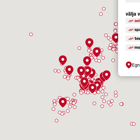
välja
Egn