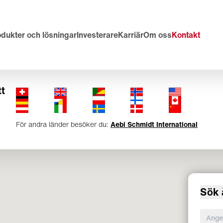
odukter och lösningar
Investerare
Karriär
Om oss
Kontakt
tt
För andra länder besöker du:
Aebi Schmidt International
Sök 