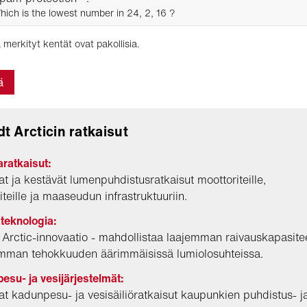
hich is the lowest number in 24, 2, 16 ?
 merkityt kentät ovat pakollisia.
ä
t Arcticin ratkaisut
ratkaisut:
t ja kestävät lumenpuhdistusratkaisut moottoriteille,
teille ja maaseudun infrastruktuuriin.
teknologia:
 Arctic-innovaatio - mahdollistaa laajemman raivauskapasite
mman tehokkuuden äärimmäisissä lumiolosuhteissa.
pesu- ja vesijärjestelmät:
t kadunpesu- ja vesisäiliöratkaisut kaupunkien puhdistus- j