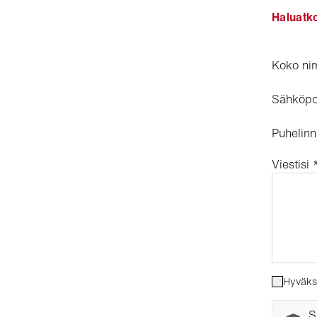
Haluatko
Koko ni
Sähköpo
Puhelin
Viestisi
Hyväksy
S