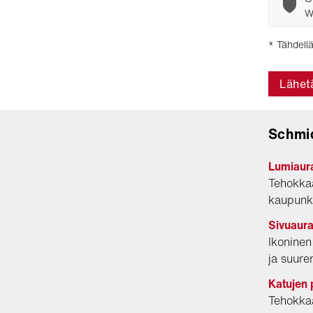
W
* Tähdellä
Lähet
Schmid
Lumiaura
Tehokkaa
kaupunki
Sivuaura
Ikoninen
ja suure
Katujen 
Tehokkaa