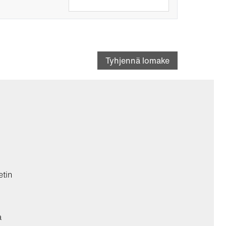
Tyhjennä lomake
etin
a