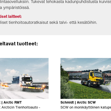
lintasovelluksiin. Tukevat tehokasta kadunpuhdistusta kuiviss
sa ympäristöissä.
set laitteet:
iset tienhoitoautoratkaisut sekä talvi- että kesätöihin.
eltavat tuotteet:
 | Arctic RMT
Schmidt | Arctic SCW
 Arcticin Tienhoitoauto -
SCW on monikäyttöinen katupe