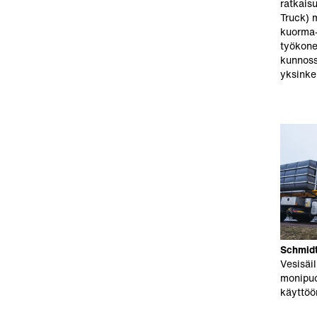
ratkais
Truck) 
kuorma-
työkone
kunnoss
yksinker
Schmidt
Vesisäil
monipuo
käyttöö