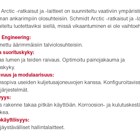
rctic -ratkaisut ja -laitteet on suunniteltu vaativiin ympärist
man ankarimpiin olosuhteisiin. Schmidt Arctic -ratkaisut ja -la
teltu luotettaviksi siellä, missä vikaantuminen ei ole vaihtoeh
 Engineering:
ettu äärimmäisiin talviolosuhteisiin.
 suorituskyky:
s lumen ja teiden raivaus. Optimoitu painojakauma ja
uskyky.
vuus ja modulaarisuus:
sopiva useiden kuljetusajoneuvojen kanssa. Konfiguroitavis
 järjestelmät.
vyys:
 rakenne takaa pitkän käyttöiän. Korroosion- ja kulutuskest
kea.
käyttöisyys:
äystävälliset hallintalaitteet.