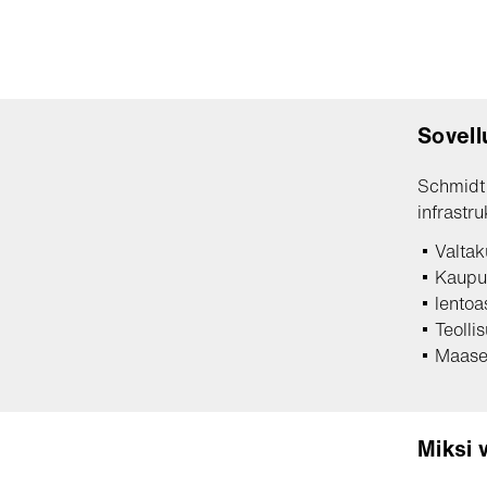
Sovell
Schmidt 
infrastr
Valtaku
Kaupun
lentoa
Teolli
Maaseu
Miksi 