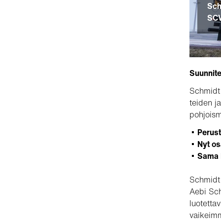
Sch
SC
Suunnite
Schmidt 
teiden j
pohjoism
Perust
Nyt os
Sama l
Schmidt 
Aebi Sch
luotetta
vaikeimm