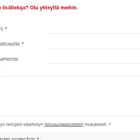
 lisätietoja? Ota yhteyttä meihin.
mi
*
stiosoite
*
numerosi
*
n tietojeni käsittelyn
tietosuojaselosteen
mukaisesti.
*
pam protection *: