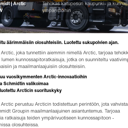
midt | Arctic
Tehokas katupesuri kaupunki- ja kunnalli
W
ympäristöihin
ltu äärimmäisiin olosuhteisiin. Luotettu sukupolvien ajan.
Arctic, joka tunnettiin aiemmin nimellä Arctic, tarjoaa tehokk
a lumen kunnossapitoratkaisuja, jotka on suunniteltu vaativim
aisiin ja maailmanlaajuisiin olosuhteisiin.
uu vuosikymmenten Arctic-innovaatioihin
a Schmidtin valikoimaa
uotettu Arcticin suorituskyky
Arctic perustuu Arcticin todistettuun perintöön, jota vahvist
midt Groupin maailmanlaajuinen asiantuntemus. Tarjoaa
via ratkaisuja teiden ympärivuotiseen kunnossapitoon -
issa olosuhteissa.