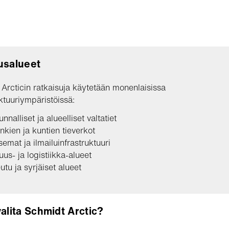
usalueet
Arcticin ratkaisuja käytetään monenlaisissa
uktuuriympäristöissä:
nnalliset ja alueelliset valtatiet
kien ja kuntien tieverkot
semat ja ilmailuinfrastruktuuri
suus- ja logistiikka-alueet
tu ja syrjäiset alueet
valita Schmidt Arctic?