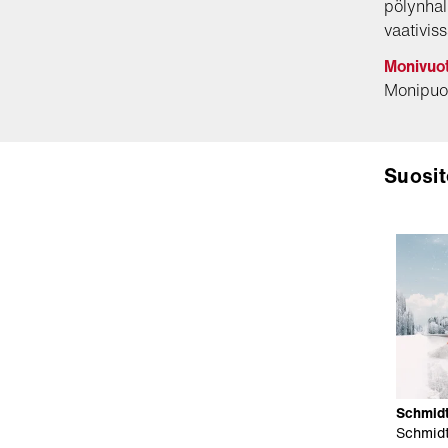
pölynhal
vaativis
Monivuoti
Monipuol
Suosit
Schmidt
Schmidt