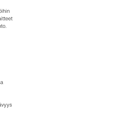
öihin
itteet
to.
sa
ävyys