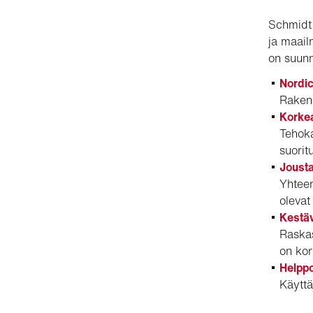
Schmidt A
ja maail
on suunni
Nordic
Rakenn
Korkea
Tehoka
suorit
Jousta
Yhteen
olevat
Kestä
Raskas
on kor
Helppo
Käyttäj