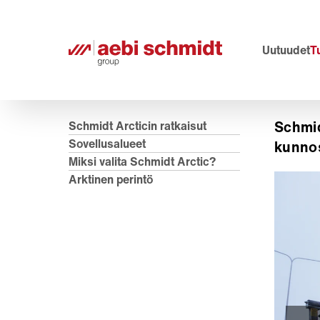
Uutuudet
Tu
Schmid
Schmidt Arcticin ratkaisut
Sovellusalueet
kunnos
Miksi valita Schmidt Arctic?
Arktinen perintö