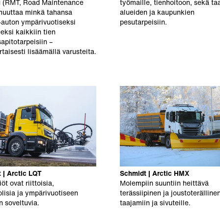
u (RMT, Road Maintenance
työmaille, tienhoitoon, sekä t
muuttaa minkä tahansa
alueiden ja kaupunkien
auton ympärivuotiseksi
pesutarpeisiin.
eksi kaikkiin tien
apitotarpeisiin –
taisesti lisäämällä varusteita.
 | Arctic LQT
Schmidt | Arctic HMX
iöt ovat riittoisia,
Molempiin suuntiin heittävä
lisia ja ympärivuotiseen
terässiipinen ja joustoterälline
n soveltuvia.
taajamiin ja sivuteille.