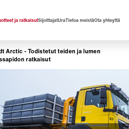
otteet ja ratkaisut
Sijoittajat
Ura
Tietoa meistä
Ota yhteyttä
t Arctic - Todistetut teiden ja lumen
sapidon ratkaisut