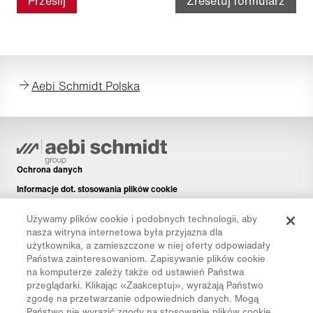
Prześlij
Zresetuj formularz
Aebi Schmidt Polska
Ochrona danych
Informacje dot. stosowania plików cookie
Informacje prawne
Używamy plików cookie i podobnych technologii, aby
Disclaimer
nasza witryna internetowa była przyjazna dla
użytkownika, a zamieszczone w niej oferty odpowiadały
Newsletter
Państwa zainteresowaniom. Zapisywanie plików cookie
Części zamienne
na komputerze zależy także od ustawień Państwa
przeglądarki. Klikając «Zaakceptuj», wyrażają Państwo
Pliki do pobrania
zgodę na przetwarzanie odpowiednich danych. Mogą
Kalkulator CO₂
Państwo nie wyrazić zgody na stosowanie plików cookie