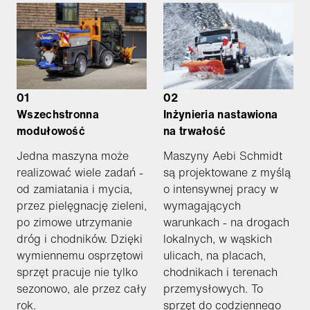
02
01
Inżynieria nastawiona
Wszechstronna
na trwałość
modułowość
Maszyny Aebi Schmidt
Jedna maszyna może
są projektowane z myślą
realizować wiele zadań -
o intensywnej pracy w
od zamiatania i mycia,
wymagających
przez pielęgnację zieleni,
warunkach - na drogach
po zimowe utrzymanie
lokalnych, w wąskich
dróg i chodników. Dzięki
ulicach, na placach,
wymiennemu osprzętowi
chodnikach i terenach
sprzęt pracuje nie tylko
przemysłowych. To
sezonowo, ale przez cały
sprzęt do codziennego
rok.