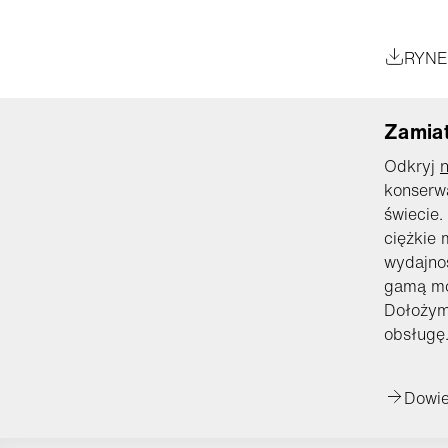
RYNEK
Zamiat
Odkryj
konserwa
świecie
ciężkie
wydajnoś
gamą mod
Dołożymy
obsługę
Dowie