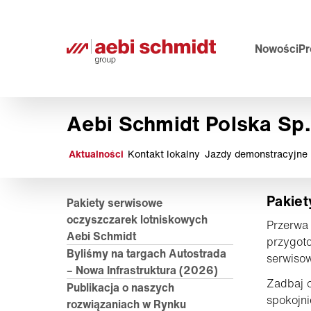
Nowości
Pr
Aebi Schmidt Polska Sp. 
Aktualności
Kontakt lokalny
Jazdy demonstracyjne i
Pakiet
Pakiety serwisowe
oczyszczarek lotniskowych
Przerwa
Aebi Schmidt
przygoto
Byliśmy na targach Autostrada
serwiso
– Nowa Infrastruktura (2026)
Zadbaj o
Publikacja o naszych
spokojni
rozwiązaniach w Rynku