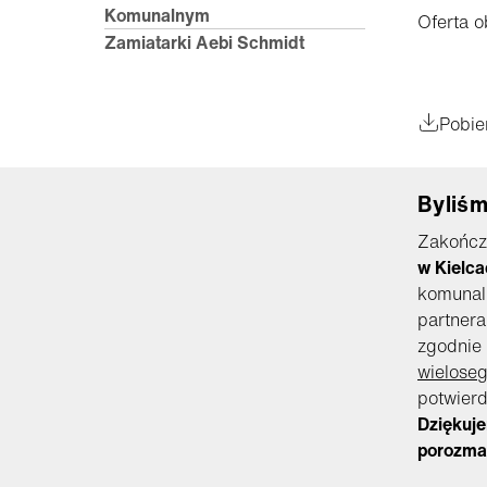
Komunalnym
Oferta o
Zamiatarki Aebi Schmidt
Pobie
Byliśm
Zakończ
w Kielca
komunaln
partnera
zgodnie
wielose
potwierd
Dziękuje
porozma