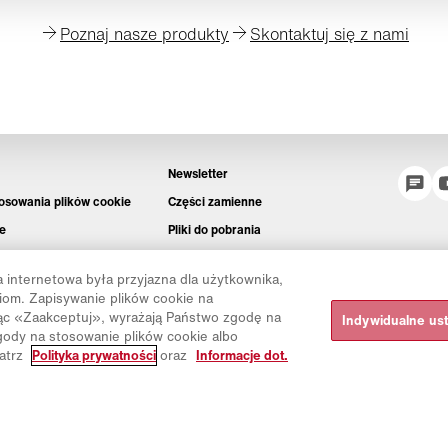
Poznaj nasze produkty
Skontaktuj się z nami
Newsletter
tosowania plików cookie
Części zamienne
e
Pliki do pobrania
Kalkulator CO₂
 internetowa była przyjazna dla użytkownika,
Kalkulator TCO
iom. Zapisywanie plików cookie na
Dystrybutorzy i placówki
jąc «Zaakceptuj», wyrażają Państwo zgodę na
Indywidualne us
ody na stosowanie plików cookie albo
Grupy produktów
patrz
Polityka prywatności
oraz
Informacje dot.
Logowanie do platformy IntelliOPS
CollabHub Login