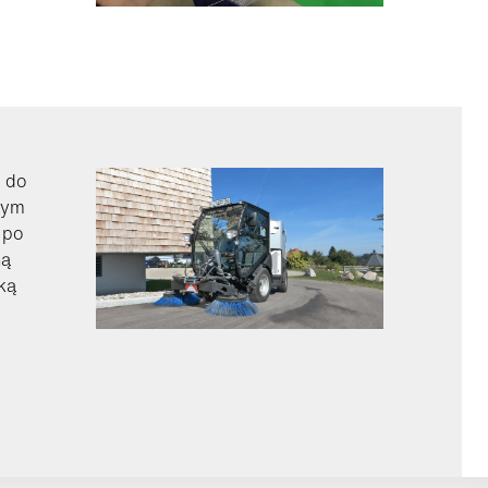
 do
łym
 po
ną
ką
i