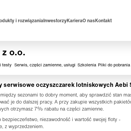
odukty i rozwiązania
Inwestorzy
Kariera
O nas
Kontakt
z o.o.
 testy
Serwis, części zamienne, usługi
Szkolenia
Pliki do pobrania
y serwisowe oczyszczarek lotniskowych Aebi
 między sezonami to dobry moment, aby sprawdzić stan mas
wać je do dalszej pracy. A przy zakupie wszystkich pakiet
wych otrzymasz 7% rabatu na części zamienne.
 bezpieczeństwo, niezawodność i wartość swojej floty -
e, z wyprzedzeniem.