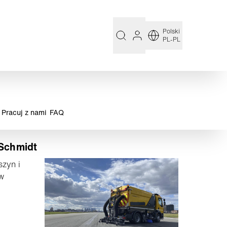
Polski
PL-PL
Pracuj z nami
FAQ
 Schmidt
zyn i
ów