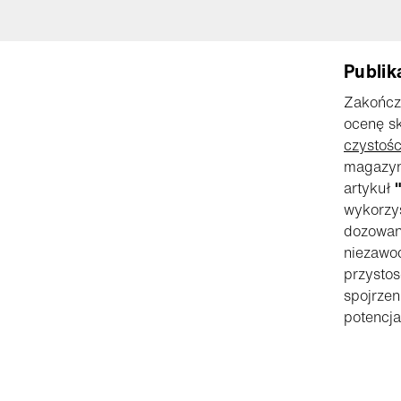
Publik
Zakończ
ocenę s
czystośc
magazy
artykuł
"
wykorzy
dozowani
niezawo
przysto
spojrzen
potencja