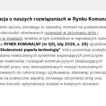
acja o naszych rozwiązaniach w Rynku Komun
enie sezonu zimowego to naturalny moment na podsumowan
kuteczności stosowanych
rozwiązań w utrzymaniu dróg i
i w miastach
; właśnie w tym kontekście w najnowszym num
nu
RYNEK KOMUNALNY (nr 1(8), luty 2026, s. 28)
opubliko
Skuteczność poparta technologią"
, który prezentuje podejś
stania nowoczesnych systemów wspierających precyzyjne
e materiałów, rozwiązań konstrukcyjnych zwiększających
dność pracy oraz wielozadaniowych maszyn komunalnych
sowanych do całorocznego użytkowania, stanowiąc przekroj
ie na praktyczne aspekty zimowego utrzymania dróg oraz
lne kierunki optymalizacji działań w kolejnych sezonach.