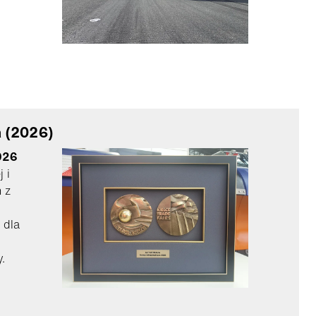
a (2026)
2026
 i
 z
 dla
.