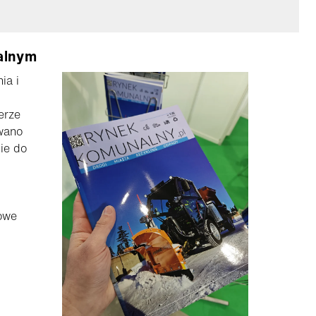
alnym
ia i
erze
wano
cie do
owe