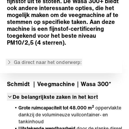
fijnstof uit te stoten. De Wasa 300+ biedt
ook andere interessante opties, die het
Veegtechniek
mogelijk maken om de veegmachine af te
Opnamesysteem
stemmen op specifieke taken. Aan deze
Water systeem
machine is een fijnstof-certificering
Vuilcontainer
toegekend voor het beste niveau
Bediening
PM10/2,5 (4 sterren).
Aandrijving
Dissel
Ga direct naar het onderwerp:
Terug naar overzicht
Schmidt
｜Veegmachine
｜Wasa 300⁺
De belangrijkste zaken in het kort
2
Grote ruimcapaciteit tot 48.000 m
oppervlakte
dankzij de volumineuze vuilcontainer- en
tankinhoud
Uitstekende wendbaarheid
door de slanke dissel