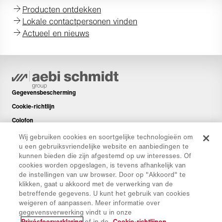
Producten ontdekken
Lokale contactpersonen vinden
Actueel en nieuws
Gegevensbescherming
Cookie-richtlijn
Colofon
Disclaimer
Wij gebruiken cookies en soortgelijke technologieën om
u een gebruiksvriendelijke website en aanbiedingen te
Nieuwsbrief
kunnen bieden die zijn afgestemd op uw interesses. Of
Reserveonderdelen
cookies worden opgeslagen, is tevens afhankelijk van
de instellingen van uw browser. Door op "Akkoord" te
Downloads
klikken, gaat u akkoord met de verwerking van de
CO₂-calculator
betreffende gegevens. U kunt het gebruik van cookies
weigeren of aanpassen. Meer informatie over
TCO-calculator
gegevensverwerking vindt u in onze
Dealers en Vestigingen
Privésfeerverklaring
of in de
Cookie-richtlijnen
.