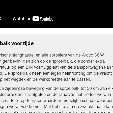
balk voorzijde
rische slanghaspel en alle sproeiers van de Arctic SCW
iniger bevin- den zich op de sproeibalk, die zonder extra
atuur op een DIN voertuigplaat van de transportwagen kan
d. De sproeibalk heeft een eigen hefinrichting om de kracht
op het wegdek en de werkbreedte aan te passen.
de zijdelingse beweging van de sproeibalk tot 50 cm aan el
toepranden, straatgoten en de rand van het trottoir worden
d zonder erop te rijden waardoor mogelijke schade door ee
agen wordt voorkomen. Met behulp van de zwenkfunctie kan
oom snel en eenvoudig aangepast worden aan de veranderli