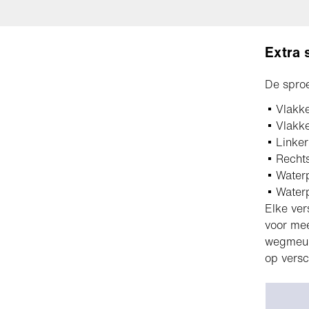
Extra 
De sproe
Vlakke
Vlakke
Linker
Rechts
Waterp
Waterp
Elke ver
voor mee
wegmeubi
op versc