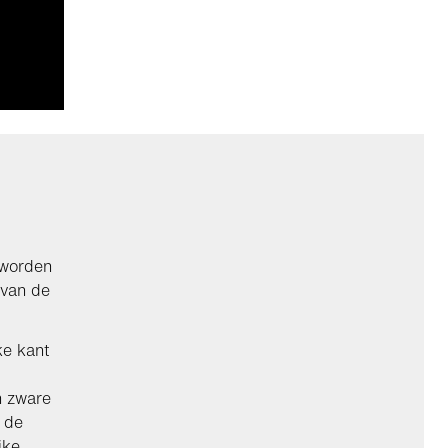
 worden
 van de
ke kant
n zware
 de
jke