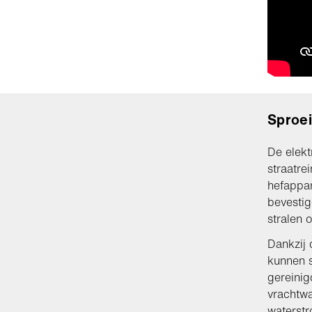
Sproei
De elekt
straatre
hefappar
bevestig
stralen 
Dankzij 
kunnen s
gereinig
vrachtw
waterstr