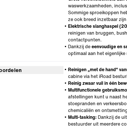
waswerkzaamheden, inclusie
Sommige sproeikoppen hebb
ze ook breed inzetbaar zij
Elektrische slanghaspel (2
reinigen van bruggen, bush
contactpunten.
Dankzij de
eenvoudige en s
optimaal aan het eigenlij
Reinigen „met de hand“ van
oordelen
cabine via het iRoad bestur
Reinig
zwaar
vuil
in
één
bew
Multifunctionele gebruiksm
afstellingen kunt u naast h
stoepranden en verkeersbor
chemicaliën en ontsmettin
Multi-tasking:
Dankzij de ui
bestuurder uit meerdere co