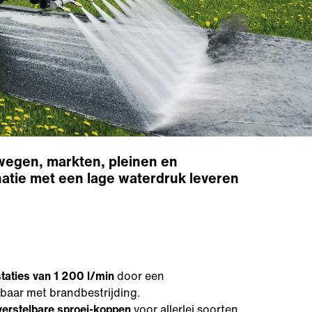
 wegen, markten, pleinen en
natie met een lage waterdruk leveren
aties van 1 200 l/min
door een
kbaar met brandbestrijding.
verstelbare sproei-koppen
voor allerlei soorten