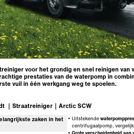
treiniger voor het grondig en snel reinigen van
rachtige prestaties van de waterpomp in combi
ste vuil in één werkgang weg te spoelen.
dt
｜Straatreiniger
｜Arctic SCW
Uitstekende
waterpompprest
elangrijkste zaken in het
centrifugaalpomp, vergelij
Grote verscheidenheid aan 