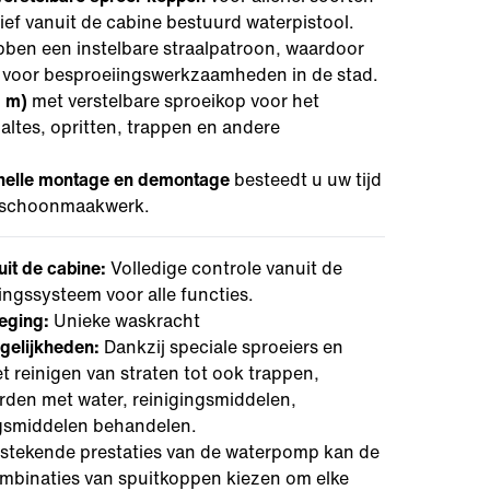
f vanuit de cabine bestuurd waterpistool.
en een instelbare straalpatroon, waardoor
n voor besproeiingswerkzaamheden in de stad.
0 m)
met verstelbare sproeikop voor het
altes, opritten, trappen en andere
nelle montage en demontage
besteedt u uw tijd
ke schoonmaakwerk.
uit de cabine:
Volledige controle vanuit de
ingssysteem voor alle functies.
eging:
Unieke waskracht
ogelijkheden:
Dankzij speciale sproeiers en
et reinigen van straten tot ook trappen,
den met water, reinigingsmiddelen,
gsmiddelen behandelen.
tstekende prestaties van de waterpomp kan de
mbinaties van spuitkoppen kiezen om elke