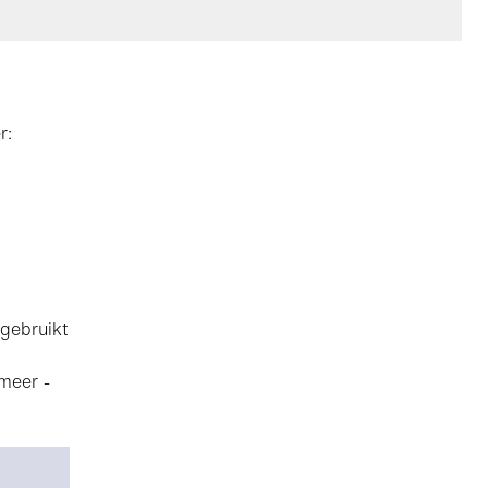
r:
 gebruikt
 meer -