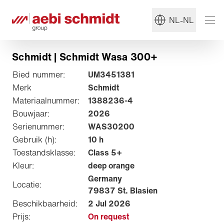
NL-NL
Schmidt | Schmidt Wasa 300+
Bied nummer:
UM3451381
Merk
Schmidt
Materiaalnummer:
1388236-4
Bouwjaar:
2026
Serienummer:
WAS30200
Gebruik (h):
10 h
Toestandsklasse:
Class 5+
Kleur:
deep orange
Germany
Locatie:
79837 St. Blasien
Beschikbaarheid:
2 Jul 2026
Prijs:
On request