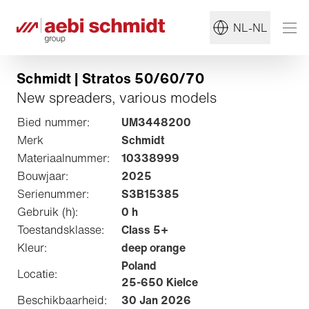
NL-NL
Schmidt | Stratos 50/60/70
New spreaders, various models
Bied nummer:
UM3448200
Merk
Schmidt
Materiaalnummer:
10338999
Bouwjaar:
2025
Serienummer:
S3B15385
Gebruik (h):
0 h
Toestandsklasse:
Class 5+
Kleur:
deep orange
Poland
Locatie:
25-650 Kielce
Beschikbaarheid:
30 Jan 2026