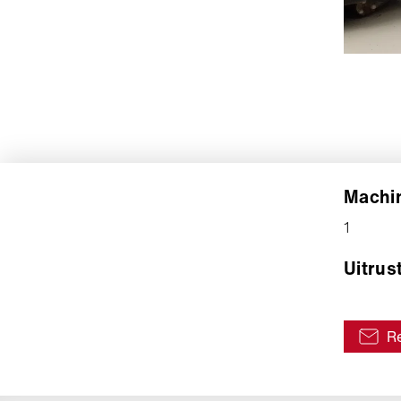
Machin
1
Uitrus
Re