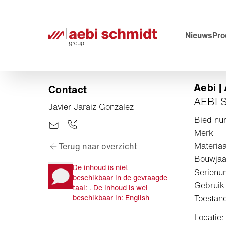
Nieuws
Pro
Aebi 
Contact
AEBI 
Javier Jaraiz Gonzalez
Bied nu
Merk
Materia
Terug naar overzicht
Bouwjaa
De inhoud is niet
Serienu
beschikbaar in de gevraagde
Gebruik 
taal: . De inhoud is wel
beschikbaar in: English
Toestand
Locatie: