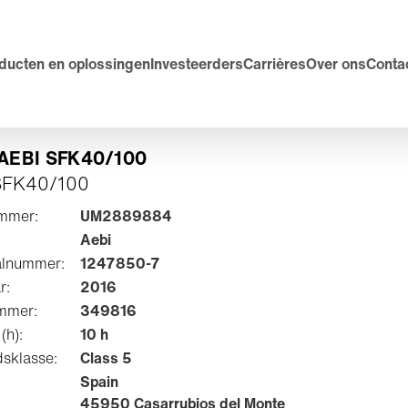
ducten en oplossingen
Investeerders
Carrières
Over ons
Conta
| AEBI SFK40/100
SFK40/100
mmer:
UM2889884
Aebi
alnummer:
1247850-7
r:
2016
mmer:
349816
(h):
10 h
sklasse:
Class 5
Spain
45950 Casarrubios del Monte