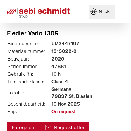
NL-NL
Fiedler Vario 1305
Bied nummer:
UM3447197
Materiaalnummer:
1313022-0
Bouwjaar:
2020
Serienummer:
47881
Gebruik (h):
10 h
Toestandsklasse:
Class 4
Germany
Locatie:
79837 St. Blasien
Beschikbaarheid:
19 Nov 2025
Prijs:
On request
Fotogalerij
Request offer