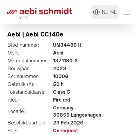
NL-NL
Aebi | Aebi CC140e
Bied nummer:
UM3448511
Merk
Aebi
Materiaalnummer:
1371180-6
Bouwjaar:
2023
Serienummer:
10006
Gebruik (h):
50 h
Toestandsklasse:
Class 5
Kleur:
Fire red
Germany
Locatie:
30855 Langenhagen
Beschikbaarheid:
23 Feb 2026
Prijs:
On request